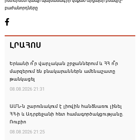
ինտերնետ կապի պայմանագիր կնքած Արցախի բնակիչ-
բաժանորդները
ԼՐԱՀՈՍ
Երևանի ո՞ր վարչական շրջաններում և ՀՀ ո՞ր
մարզերում են բնակարաններն ամենաշատը
թանկացել
08.08.2026 21:31
ԱՄՆ-ն շարունակում է լիովին հանձնառու լինել
ՀՀ-ի և Ադրբեջանի հետ համագործակցությանը.
Ռուբիո
08.08.2026 21:25