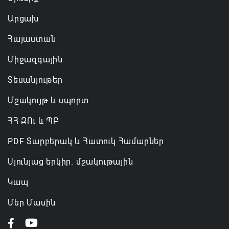
Արցախ
Հայաստան
Միջազգային
Տեսանյութեր
Մշակույթ և սպորտ
ՀՀ ԶՈւ և ՊԲ
PDF Տարբերակ և Հատուկ Համարներ
Սյունյաց երկիր. մշակութային
Կապ
Մեր Մասին