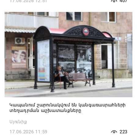
17.06.2026 12:51
407
Կապանում շարունակվում են կանգառասրահների
տեղադրման աշխատանքները
Սյունիք
17.06.2026 11:59
223