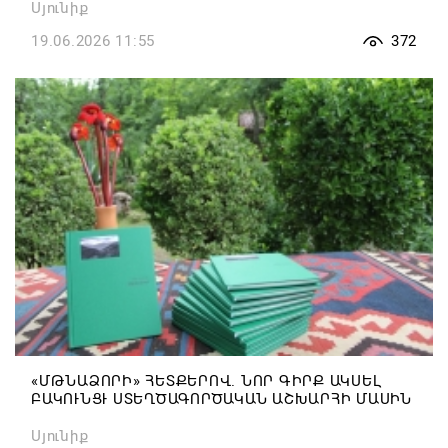
Սյունիք
19.06.2026 11:55
372
«ՄԹՆԱՁՈՐԻ» ՀԵՏՔԵՐՈՎ. ՆՈՐ ԳԻՐՔ ԱԿՍԵԼ
ԲԱԿՈՒՆՑՒ ՍՏԵՂԾԱԳՈՐԾԱԿԱՆ ԱՇԽԱՐՀԻ ՄԱՍԻՆ
Սյունիք