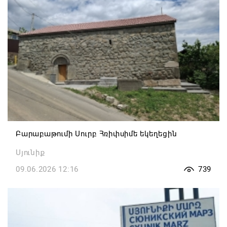
Բարաբաթումի Սուրբ Հռիփսիմե եկեղեցին
Սյունիք
09.06.2026 12:16
739