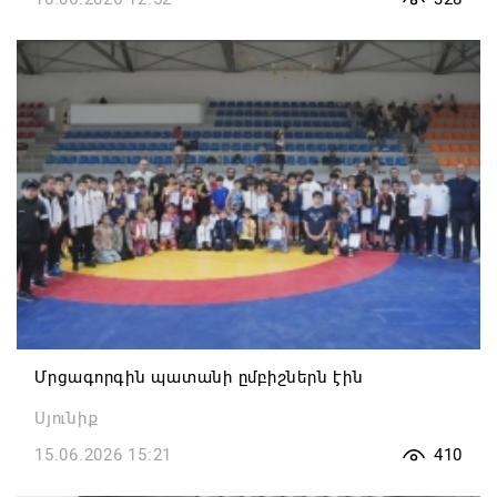
Մրցագորգին պատանի ըմբիշներն էին
Սյունիք
15.06.2026 15:21
410