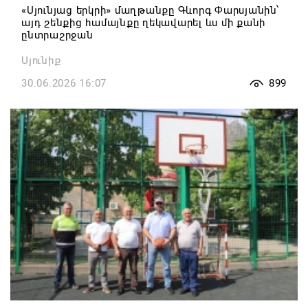
«Սյունյաց երկրի» մաղթանքը Գևորգ Փարսյանին՝
այդ շենքից համայնքը ղեկավարել ևս մի քանի
ընտրաշրջան
Սյունիք
30.06.2026 16:07
899