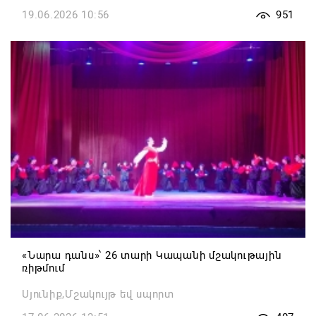
19.06.2026 10:56
951
«Նարա դանս»՝ 26 տարի Կապանի մշակութային
ռիթմում
Սյունիք,Մշակույթ եվ սպորտ