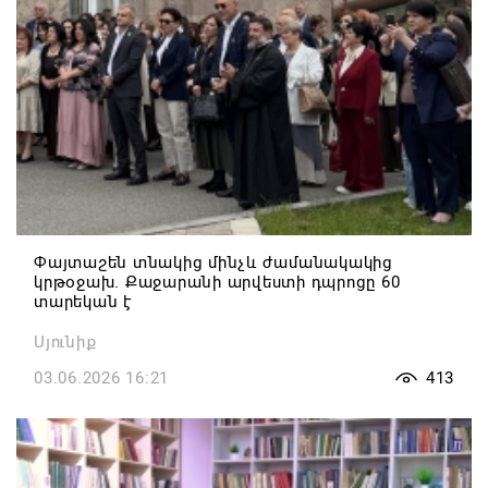
Փայտաշեն տնակից մինչև ժամանակակից
կրթօջախ. Քաջարանի արվեստի դպրոցը 60
տարեկան է
Սյունիք
03.06.2026 16:21
413