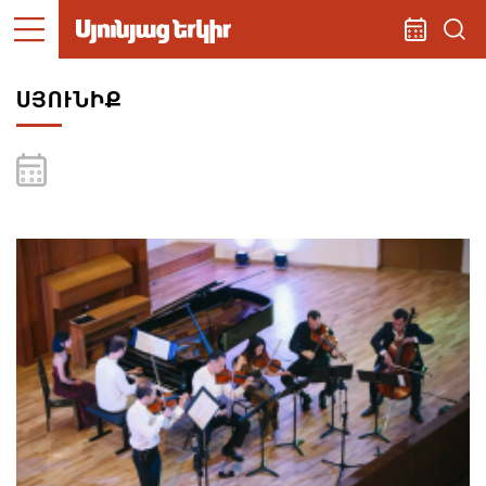
ՍՅՈՒՆԻՔ