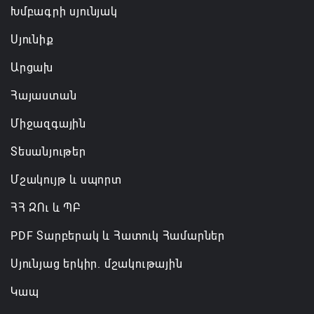
Խմբագրի սյունյակ
Սյունիք
Արցախ
Հայաստան
Միջազգային
Տեսանյութեր
Մշակույթ և սպորտ
ՀՀ ԶՈւ և ՊԲ
PDF Տարբերակ և Հատուկ Համարներ
Սյունյաց երկիր. մշակութային
Կապ