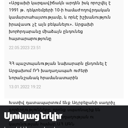
«Արցախի կարգավիճակն արդեն իսկ որոշվել է
1991 թ․ դեկտեմբերի 10-ի համաժողովրդական
Ռուսաստանի բանակը «Իսկանդերով» հարվածել է
կամարտահայտությամբ, և որևէ իշխանություն
ուկրաինական գնացքին
իրավասու չէ այն բեկանելու»․ Արցախի
07.08.2026 14:32
խորհրդարանը միաձայն ընդունեց
հայտարարությունը
TRIP ծրագրով 120 մլն եվրո ներդրում՝
22.05.2023 23:51
Հայաստանի մի շարք զբոսաշրջային
կլաստերների զարգացման համար
ՀՀ պաշտպանության նախարարն ընդունել է
07.08.2026 13:49
Արցախում ՌԴ խաղաղապահ ուժերի
նորանշանակ հրամանատարին
Այս օրը պատմության մեջ կարձանագրվի որպես
13.01.2022 19:22
ամոթի ու դավաճանության օր․ ՌԴ և Նոր
Նախիջևանի հայոց թեմ
Խստիվ դատապարտում ենք Ադրբեջանի սադրիչ
07.08.2026 12:50
գործողությունները, որոնք սպառնալիք են
տարածաշրջանային խաղաղության ու
Բեխի անապատը երկրորդ կյանք է ստանում
կայունության համար․ԱՀ ԱԳՆ