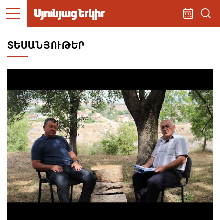
ՏԵՍԱՆՅՈՒԹԵՐ