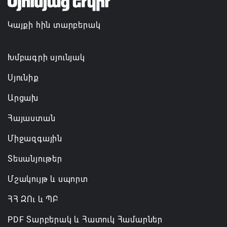
մեծածավալ աշխատանքներ՝ գյուղական
Կայքի հին տարբերակ
բնակավայրերում
07.08.2026 16:09
Խմբագրի սյունյակ
Սյունիք
Արցախ
Հայաստան
Միջազգային
Տեսանյութեր
Մշակույթ և սպորտ
ՀՀ ԶՈւ և ՊԲ
PDF Տարբերակ և Հատուկ Համարներ