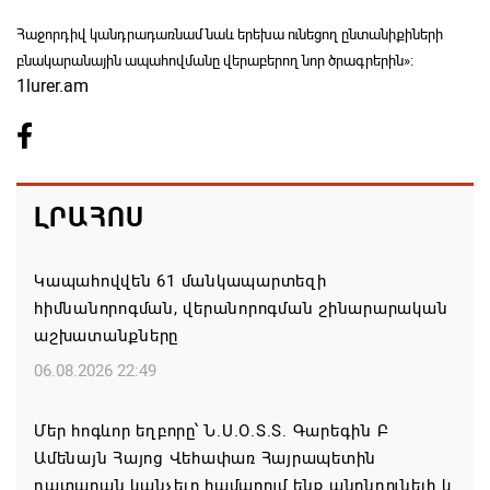
Հաջորդիվ կանդրադառնամ նաև երեխա ունեցող ընտանիքիների
բնակարանային ապահովմանը վերաբերող նոր ծրագրերին»։
1lurer.am
ԼՐԱՀՈՍ
Կապահովվեն 61 մանկապարտեզի
հիմնանորոգման, վերանորոգման շինարարական
աշխատանքները
06.08.2026 22:49
Մեր հոգևոր եղբորը՝ Ն.Ս.Օ.Տ.Տ. Գարեգին Բ
Ամենայն Հայոց Վեհափառ Հայրապետին
դատարան կանչելը համարում ենք անընդունելի և