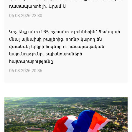
դատապարտելի. Արամ Ա
06.08.2026 22:30
Կոչ ենք անում ՀՀ իշխանություններին` ձեռնպահ
մնալ այնպիսի քայլերից, որոնք կարող են
վտանգել երկրի հոգևոր ու հասարակական
կայունությունը. եպիսկոպոսների
հայտարարությունը
06.08.2026 20:36
Մոսկվան կարող է ռուսաստանցի
զբոսաշրջիկներին հետ պահել Հայաստան
այցելելուց․ Մատվիենկո
06.08.2026 20:30
ՌԴ–ն ՀՀ–ից երկաթուղու կոնցեսիոն