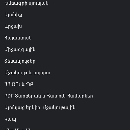
Անդրանիկ Սիմոնյանը վերանշանակվել է ԱԱԾ
Խմբագրի սյունյակ
տնօրեն, իսկ նրա տեղակալ Արամ Հակոբյանն
Սյունիք
ազատվել է պաշտոնից
Արցախ
06.08.2026 14:16
Հայաստան
Կառավարությունը փոխում է երեք
Միջազգային
նախարարությունների անվանումները
06.08.2026 12:45
Տեսանյութեր
Մշակույթ և սպորտ
ՀՀ ԶՈւ և ՊԲ
PDF Տարբերակ և Հատուկ Համարներ
Սյունյաց երկիր. մշակութային
Կապ