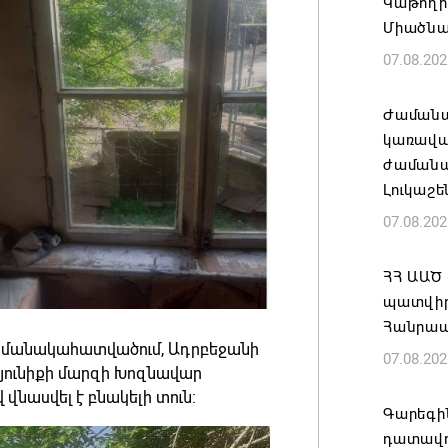
Կաթողի
Միածնա
07.08.202
Ժամանա
կառավա
ժամանակ
Լուկաշե
07.08.202
ՀՀ ԱԱԾ
պատվիրա
Հանրապ
ծ ժամանակահատվածում, Ադրբեջանի
07.08.202
Սյունիքի մարզի Խոզնավար
 վնասվել է բնակելի տուն։
Գարեգին
դատավո