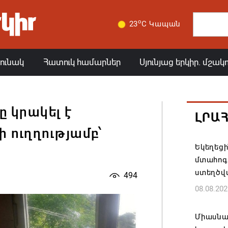
o
23
C Կապան
յունակ
Հատուկ համարներ
Սյունյաց երկիր. մշակ
 կրակել է
ԼՐԱ
 ուղղությամբ՝
Եկեղեց
մտահոգո
ստեղծվ
494
08.08.202
Միասնա