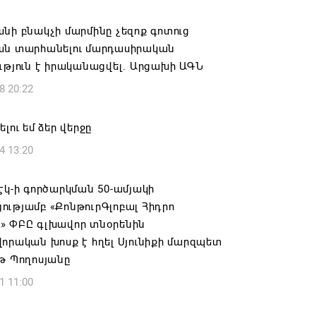
ԱՅՐԻ ՕՐԸ
նի բնակչի մարմինը չեզոք գոտուց
6 16:21
ան տարհանելու մարդասիրական
ւթյուն է իրականացվել. Արցախի ԱԳՆ
համայնքի ղեկավար Գևորգ Փարսյանի
8 20:22
ռնությամբ ճանապարհաշինական
վալ աշխատանքներ՝ գյուղական
այրերում
լու եմ ձեր վերջը
6 16:09
4 13:20
տանի բանակը «Իսկանդերով» հարվածել
էկ-ի գործարկման 50-ամյակի
աինական գնացքին
ւթյամբ «ՔոնթուրԳլոբալ Հիդրո
​​​​​​​ՓԲԸ գլխավոր տնօրենին
6 14:32
որական խոսք է հղել Սյունիքի մարզպետ
թ Պողոսյանը
ագրով 120 մլն եվրո ներդրում՝
1 11:00
անի մի շարք զբոսաշրջային
րների զարգացման համար