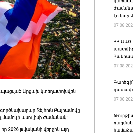
կառավա
ժամանակ
Լուկաշե
07.08.202
ՀՀ ԱԱԾ
պատվիրա
Հանրապ
07.08.202
Գարեգին
դատավո
օկուպացված Արցախ կտեղափոխվեն
07.08.202
տգործնախարար Ջեյհուն Բայրամովը
Թուրքի
մամուլի ասուլիսի ժամանակ:
ռազմակ
է, որ 2026 թվականի վերջին այդ
համաձա