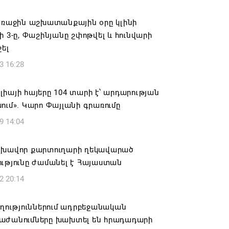
վալ աշխատանքներ՝ գյուղական
այրերում
առաջին աշխատանքային օրը կլինի
ի 3-ը, Փաշինյանը շփոթվել և հունվարի
6 16:09
շել
3 16:28
տանի բանակը «Իսկանդերով» հարվածել
աինական գնացքին
իայի հայերը 104 տարի է՝ արդարության
6 14:32
ում». Կարո Փայլանի գրառումը
9 14:04
ագրով 120 մլն եվրո ներդրում՝
անի մի շարք զբոսաշրջային
րների զարգացման համար
լխավոր քարտուղարի ղեկավարած
ւթյունը ժամանել է Հայաստան
6 13:49
2 20:14
ը պատմության մեջ կարձանագրվի որպես
ւ դավաճանության օր․ ՌԴ և Նոր
ղղություններում ադրբեջանական
անի հայոց թեմ
աժանումները խախտել են հրադադարի