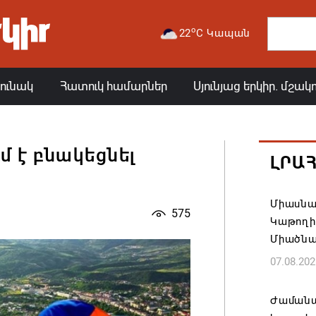
o
22
C Կապան
յունակ
Հատուկ համարներ
Սյունյաց երկիր. մշակ
մ է բնակեցնել
ԼՐԱ
Միասնա
575
Կաթողի
Միածնա
07.08.202
Ժամանա