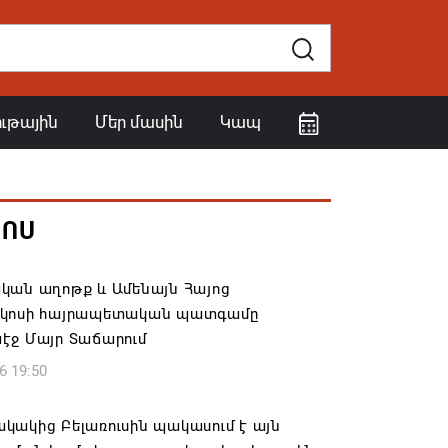
ութային
Մեր մասին
Կապ
ՀՈՍ
կան աղոթք և Ամենայն Հայոց
կոսի հայրապետական պատգամը
էջ Մայր Տաճարում
6 19:50
կակից Բելառուսին պակասում է այն