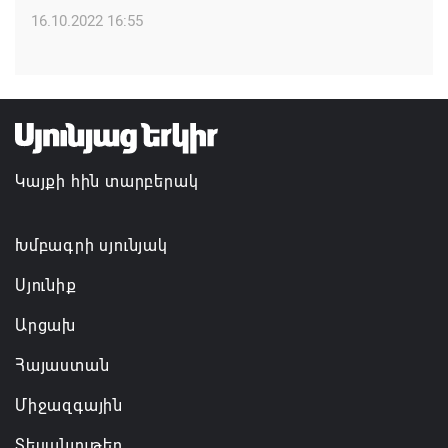
16.10.2022 16:55
Հայկ Դեմոյանը հանցագործության մասին
հաղորդում է ներկայացրել
05.08.2026 11:06
Կայքի հին տարբերակ
Խմբագրի սյունյակ
Սյունիք
Արցախ
Հայաստան
Միջազգային
Տեսանյութեր