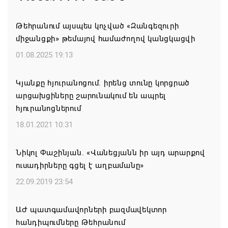
10958 առաջին կուրսեցի
05.08.2026 12:01
Թեհրանում այսպես կոչված «Զանգեզուրի
միջանցքի» թեմայով համաժողով կանցկացվի
ԱՄՆ-ն կրկնապատկել է TRIPP նախագծի
01.08.2025 19:13
ֆոնդային միջոցները՝ հասցնելով դրանք 402 մլն
դոլարի
Կյանքը հյուրանոցում. իրենց տունը կորցրած
05.08.2026 11:57
արցախցիները շարունակում են ապրել
հյուրանոցներում
Զգուշացում․ սոցիալական ցանցերում
18.01.2021 10:31
բնակարանների վարձակալության անվան տակ
խարդախություններ
Նիկոլ Փաշինյան. «Վանեցյանն իր այդ արարքով
05.08.2026 11:52
ուսադիրները գցել է աղբամանը»
22.09.2019 23:54
ՍԶՆԱԿ ԵՎ ԴԻՑՄԱՅՐԻ ԳՅՈՒՂԵՐԸ ԱՅՍՈՒՀԵՏԵՎ
ՀԱՄԱԿԱՐԳՎԱԾ ՋՐԱՄԱՏԱԿԱՐԱՐՈՒՄ ԿՈՒՆԵՆԱՆ
ԱԺ պատգամավորների բազմավեկտոր
05.08.2026 11:26
հանդիպումները Թեհրանում