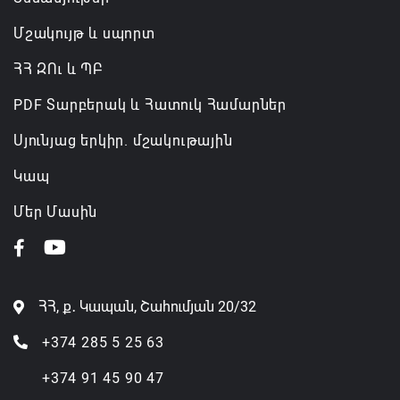
Մշակույթ և սպորտ
ՀՀ ԶՈւ և ՊԲ
PDF Տարբերակ և Հատուկ Համարներ
Սյունյաց երկիր. մշակութային
Կապ
Մեր Մասին
ՀՀ, ք․ Կապան, Շահումյան 20/32
+374 285 5 25 63
+374 91 45 90 47