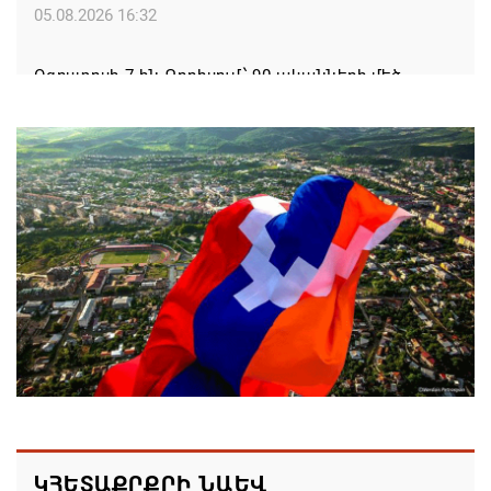
05.08.2026 16:32
Օգոստոսի 7-ին Գորիսում՝ 90-ականների մեծ
DISCO PARTY
05.08.2026 15:44
Սպառված իշխանության ախտանիշը
05.08.2026 14:27
Եթե մարզային այցի ժամանակ հայտնվում ենք
այլ երկրի տարածքում, մեղավորը դուք եք․
պատգամավորը՝ ՔՊ-ականին
05.08.2026 12:08
Ամփոփվել են 2026թ. բուհական ընդունելության
արդյունքները. ՀՀ բուհերում այս տարի կսովորի
ԿՀԵՏԱՔՐՔՐԻ ՆԱԵՎ