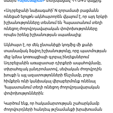
մասին
«Արմենպրես»
- տեղեկացավ ՀՀ ԱԳՆ կայքից։
«Ադրբեջանի նախագահի՝ N զորամասի բացմանն
ունեցած ելույթն ակնհայտորեն վկայում է, որ այդ երկրի
իշխանությունները տեսնում են Հայաստանում տեղի
ունեցող ժողովրդավարական փոփոխությունները
որպես իրենց իշխանության սպառնալիք:
Ակնհայտ է, որ մեկ ընտանիքի կողմից մի քանի
տասնամյակ ձգվող իշխանությունը, որը պատմության
մեջ կմնա կոռուպցիայի գլոբալ ինդեքսներում
Ադրբեջանին առաջատար դիրքերի ապահովմամբ,
տխրահռչակ լանդրոմատով, սեփական ժողովրդին
խոսքի և այլ ազատությունների ճնշմամբ, բոլոր
հիմքերն ունի կանխակալ վերաբերմունք ունենալ
Հայաստանում տեղի ունեցող ժողովրդավարական
փոփոխություններին:
Կարծում ենք, որ հակամարտության շահարկմամբ
ժողովուրդների հանդեպ թշնամանքի խրախուսման