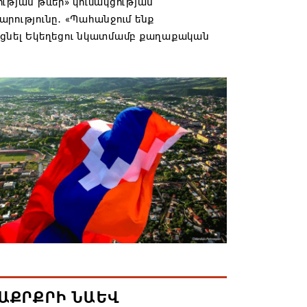
ւթյան թևեր» կուսակցության
րությունը․ «Պահանջում ենք
ցնել Եկեղեցու նկատմամբ քաղաքական
ն ու քրեական հետապնդման
վորումը»
6 11:59
ւ հեղինակության և նրա հոգևոր
ւթյան դեմ ուղղված ՀՀ
թյունների գործողությունները
հմանադրական են. ՀՅԴ Բյուրո
6 11:52
կոչ է անում կասեցնել Կաթողիկոսի եւ
իսկոպոսների նկատմամբ քրվարույթը
6 11:50
ԱՔՐՔՐԻ ՆԱԵՎ