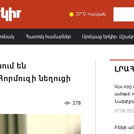
o
27
C Կապան
յունակ
Հատուկ համարներ
Սյունյաց երկիր. մշակ
ում են
ԼՐԱ
որմուզի նեղուցի
Այս օր
ամոթի ո
Նախիջև
278
07.08.202
Բեխի ա