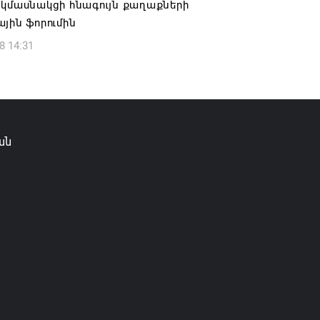
 կմասնակցի հնագույն քաղաքների
6 10:45
յին ֆորումին
8 14:31
ան