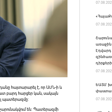
07.08.202
«ՀայաՔվ
07.08.202
Շարուն
առաջին 
Էդվարդ
զինծառ
դիրքեր
07.08.202
ԵԱՏՄ խ
նը հայտարարել է, որ ԱՄՆ-ի և
փաստաթ
ատ բարդ հարցեր կան, սակայն
07.08.202
նել պատերազմը:
 շարունակվում են: Պատերազմի