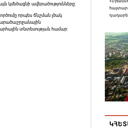
«Միասնո
յն կմեծացնի ավերածությունները։
հայտարա
գործումը որպես ճնշման լծակ
դադարե
 տարածաշրջանային
ճնշում
խարհային տնտեսության համար:
գործիքա
07.08.202
Եկեղեցո
առաքելո
իշխանու
հակասա
07.08.202
ՀԲԸՄ-ն 
վեց եպ
07.08.202
ԿՀԵՏ