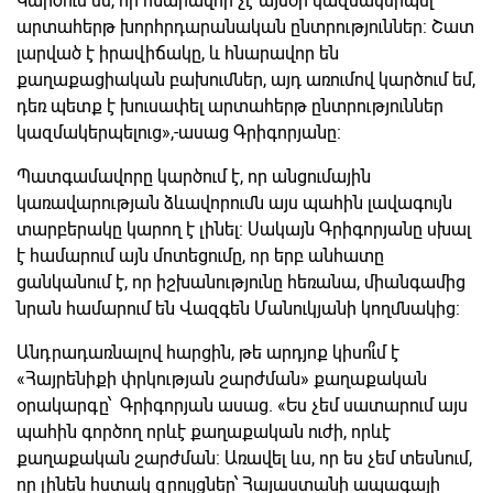
Կարծում եմ, որ հնարավոր չէ այսօր կազմակերպել
արտահերթ խորհրդարանական ընտրություններ: Շատ
լարված է իրավիճակը, և հնարավոր են
քաղաքացիական բախումներ, այդ առումով կարծում եմ,
դեռ պետք է խուսափել արտահերթ ընտրություններ
կազմակերպելուց»,-ասաց Գրիգորյանը:
Պատգամավորը կարծում է, որ անցումային
կառավարության ձևավորումն այս պահին լավագույն
տարբերակը կարող է լինել: Սակայն Գրիգորյանը սխալ
է համարում այն մոտեցումը, որ երբ անհատը
ցանկանում է, որ իշխանությունը հեռանա, միանգամից
նրան համարում են Վազգեն Մանուկյանի կողմնակից:
Անդրադառնալով հարցին, թե արդյոք կիսո՞ւմ է
«Հայրենիքի փրկության շարժման» քաղաքական
օրակարգը՝ Գրիգորյան ասաց. «Ես չեմ սատարում այս
պահին գործող որևէ քաղաքական ուժի, որևէ
քաղաքական շարժման: Առավել ևս, որ ես չեմ տեսնում,
որ լինեն հստակ զրույցներ՝ Հայաստանի ապագայի