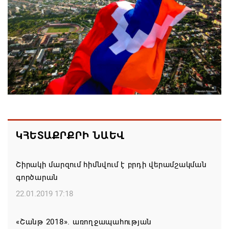
շնորհավորական ուղերձը Շինարարի
մասնագիտական օրվա կապակցությամբ
09.08.2026 16:37
Քաջարանցի ուսանողները ճանաչողական այց
կատարեցին Զանգեզուրի պղնձամոլիբդենային
կոմբինատի հանքավայր
09.08.2026 16:29
Մեղրի համայնքի ղեկավար Խաչատուր
ԿՀԵՏԱՔՐՔՐԻ ՆԱԵՎ
Անդրեասյանի ուղերձը Շինարարի օրվա առթիվ
09.08.2026 16:20
Շիրակի մարզում հիմնվում է բրդի վերամշակման
գործարան
Քաջարան համայնքի ղեկավար Մանվել
22.01.2019 17:18
Փարամազյանի ուղերձը` Շինարարի
մասնագիտական օրվա կապակցությամբ
«Շանթ 2018». առողջապահության
09.08.2026 16:12