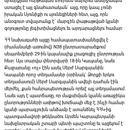
սյունիքյան հերթական տուրնեն մարզում անմիջապես
ստացել է այլ գնահատական` այց, որը կապ չունի
իրական Սյունիքի ու սյունեցիների հետ, այց, որն
անօգուտ տվայտանք է` մարզին փաթաթված կլանի
գոյությունը լեգիտիմացնելու եւ արդարացնելու համար:
ՀՀ նախագահի այցը համապատասխանեցվել է
(ժամանակի առումով) N38 ընտրատարածքում
սեպտեմբերի 29-ին կայանալիք լրացուցիչ ընտրության
հետ: Այս տարվա փետրվարի 18-ին Կապանը, նաեւ
Քաջարանը «ոչ» էին ասել Սերժ Սարգսյանին:
Կապանի որոշ տեղամասեր (օրինակ` Ձորքի երկու
տեղամասում) Սերժ Սարգսյանին ավելի դաժան էին
մերժել, քան հանրապետության որեւէ այլ տեղամասում:
Նաեւ այդ է պատճառը, որ մաքսիմյան կլանն առաջիկա
ընտրությունների առիթով խուճապի մեջ է, ինչի համար
կլանի պարագլուխն անձամբ է ստանձնել ՀՀԿ-ից
պատգամավորի թեկնածու Արմեն Կարապետյանի
նախընտրական շտաբի պետի պաշտոնը եւ այցելում է