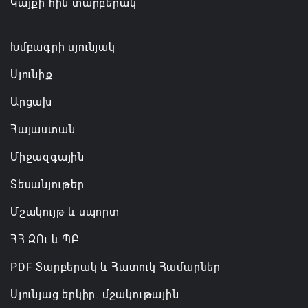
Կայքի հին տարբերակ
Խմբագրի սյունյակ
Սյունիք
Արցախ
Հայաստան
Միջազգային
Տեսանյութեր
Մշակույթ և սպորտ
ՀՀ ԶՈւ և ՊԲ
PDF Տարբերակ և Հատուկ Համարներ
Սյունյաց երկիր. մշակութային