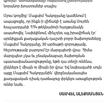
գյուղեր` անհասկանալի հայերենով ընտրողներին
նորանոր խոստումներ տալիս:
Մյուս կողմից` Մաքսիմ Հակոբյանը կամենում է
ապացուցել, որ ինքն ի վիճակի է առանց Սուրեն
Խաչատրյանի ՀՀԿ թեկնածուի հաղթանակն
ապահովել: Նախկինում, մինչդեռ, այլ իրավիճակ էր`
սյունիքյան քաղաքական դաշտի բոլոր ձախողումները
Մաքսիմ Հակոբյանը, 30 արծաթի զորությամբ,
հեշտությամբ բարդում էր մարզպետի վրա: Հիմա
մարզպետ չկա եւ, բնականաբար, ձախողման
պատասխանատվությունը, եթե դա տեղի ունենա,
ընկնելու է միայն ու միայն իր վրա: Եվ նախագահի սույն
այցը Մաքսիմ Հակոբյանին` վերջնականապես
քաղաքական դիակ դառնալուց փրկելու առաքելություն
ուներ նաեւ…
ՍԱՄՎԵԼ ԱԼԵՔՍԱՆՅԱՆ