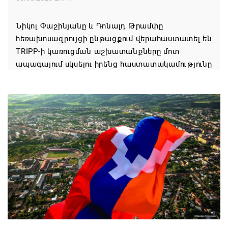
Նիկոլ Փաշինյանը և Դոնալդ Թրամփը
հեռախոսազրույցի ընթացքում վերահաստատել են
TRIPP-ի կառուցման աշխատանքները մոտ
ապագայում սկսելու իրենց հաստատակամությունը
08.08.2026 21:12
Փաշինյանն ու Ալիևը հեռախոսազրույց են ունեցել․
քննարկվել է TRIPP երթուղու նախագծի
իրականացումը
08.08.2026 12:32
Մաքսիմ Հակոբյանն այսօր կդառնար 77
տարեկան
08.08.2026 09:40