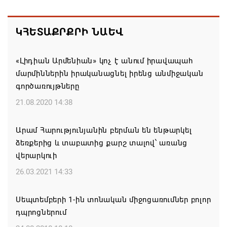
Եկեղեցիների համաշխարհային խորհուրդը
մտահոգություն է հայտնել Եկեղեցու շուրջ
ԿՀԵՏԱՔՐՔՐԻ ՆԱԵՎ
ստեղծված իրավիճակի հետ կապված
08.08.2026 00:22
«Լիդիան Արմենիան» կոչ է անում իրավապահ
մարմիններին իրականացնել իրենց անմիջական
Միասնական աղոթք և Ամենայն Հայոց
գործառույթները
Կաթողիկոսի հայրապետական պատգամը
Միածնաէջ Մայր Տաճարում
21.08.2020 14:38
07.08.2026 19:50
Արամ Հարությունյանին բերման են ենթարկել
ձեռքերից և տաբատից քարշ տալով՝ առանց
Ժամանակակից Բելառուսին պակասում է այն
վերարկուի
կառավարման համակարգը, որը կար խորհրդային
ժամանակներում, հայտարարել է Ալեքսանդր
26.03.2021 14:33
Լուկաշենկոն
Սեպտեմբերի 1-ին տոնական միջոցառումներ բոլոր
07.08.2026 17:16
դպրոցներում