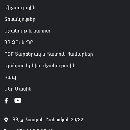
Միջազգային
Տեսանյութեր
Մշակույթ և սպորտ
ՀՀ ԶՈւ և ՊԲ
PDF Տարբերակ և Հատուկ Համարներ
Սյունյաց երկիր. մշակութային
Կապ
Մեր Մասին
ՀՀ, ք․ Կապան, Շահումյան 20/32