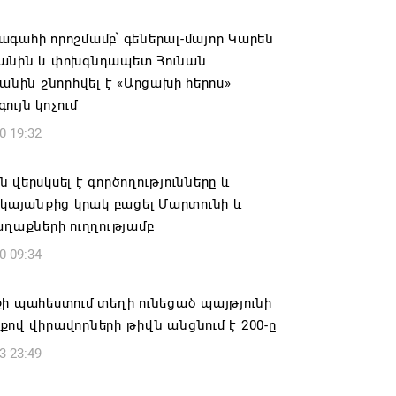
ան» խմբակցությունը ևս մասնակցելու է
գահի որոշմամբ՝ գեներալ-մայոր Կարեն
ությանը՝ ի աջակցություն Ամենայն
անին և փոխգնդապետ Հունան
աթողիկոսի և սրբազանների. Աննա
յանին շնորհվել է «Արցախի հերոս»
յան
ույն կոչում
6 17:04
0 19:32
նե Գրիգորյանը վերանշանակվել է
 վերսկսել է գործողությունները և
ն հետախուզության ծառայության պետի
 կայանքից կրակ բացել Մարտունի և
ում
աղաքների ուղղությամբ
6 14:21
0 09:34
նի ներկայիս իշխանությունը ձախողում
ի պահեստում տեղի ունեցած պայթյունի
րկրի ներսում ազգային համերաշխության
ով վիրավորների թիվն անցնում է 200-ը
ման, թե՛ արտաքին ճակատում հայ
3 23:49
դի շահերի պաշտպանության գործը
6 14:18