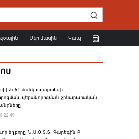
ութային
Մեր մասին
Կապ
ՀՈՍ
վվեն 61 մանկապարտեզի
որոգման, վերանորոգման շինարարական
անքները
6 22:49
ևոր եղբորը՝ Ն.Ս.Օ.Տ.Տ. Գարեգին Բ