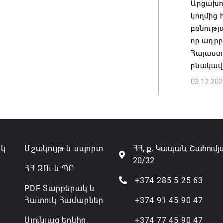
Արցախո
կողմից
Անդրան
բռնությ
տնօրեն,
որ ադր
ազատվե
Հայաստ
06.08.202
բնակավա
03.12.202
Կառավար
նախարա
06.08.202
ակ
Մշակույթ և սպորտ
ՀՀ, ք․ Կապան, Շահումյ
20/32
ՀՀ ԶՈւ և ՊԲ
+374 285 5 25 63
PDF Տարբերակ և
Հատուկ Համարներ
+374 91 45 90 47
Սյունյաց երկիր.
+374 77 45 90 47