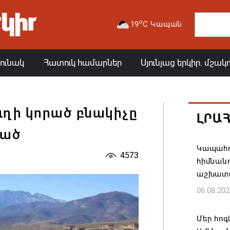
o
19
C Կապան
յունակ
Հատուկ համարներ
Սյունյաց երկիր. մշակ
ւղի կորած բնակիչը
ԼՐԱ
ցած
Կապահո
4573
հիմնան
աշխատ
06.08.202
Մեր հոգ