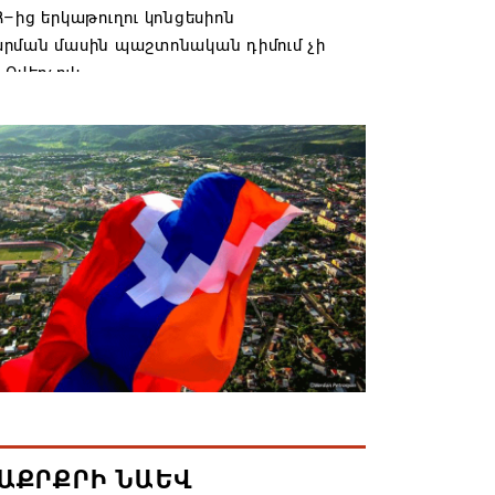
–ից երկաթուղու կոնցեսիոն
րման մասին պաշտոնական դիմում չի
 Օվերչուկ
6 19:03
անյայց Առաքելական Եկեղեցու
րդը կկանգնի դատարանի առջև՝
րության հետ խորացող
րտության պատճառով․ Reuters-ի
նքը
6 18:41
տանից Ադրբեջանի տարածքով
ն է ուղարկվել ցորենով բեռնված 14
6 17:52
ԱՔՐՔՐԻ ՆԱԵՎ