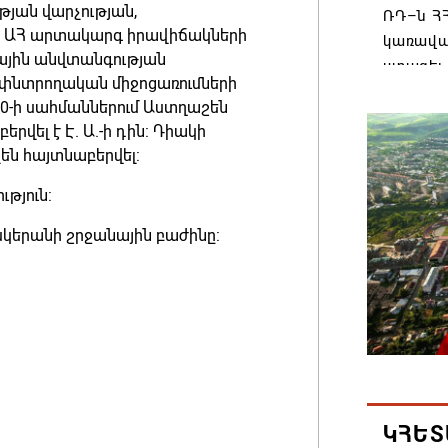
յան վարչության,
ՌԴ–ն ՀՀ
, ԱՀ արտակարգ իրավիճակների
կառավա
ային անվտանգության
ստացել.
 փնտրողական միջոցառումների
06.08.202
3:20-ի սահմաններում Աստղաշեն
վել է Է. Ա.-ի դին: Դիակի
Հայաստ
են հայտնաբերվել:
առաջնո
թյուն:
կառավա
հակամա
սկերանի շրջանային բաժինը:
արձագա
06.08.202
Ռուսաս
Հայաստա
վագոն
06.08.202
ԿՀԵՏ