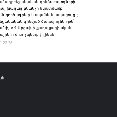
ւմ ադրբեջանական զինծառայողների
 հայ խաղաղ բնակչի նկատմամբ
իկ Սիմոնյանը վերանշանակվել է ԱԱԾ
ան գործադրելը և սպանելն ապացույց է,
 իսկ նրա տեղակալ Արամ Հակոբյանն
բեջանական զինված ծառայողներ թե՛
լ է պաշտոնից
անի, թե՛ Արցախի քաղաքացիական
6 14:16
յրերի մոտ չպետք է լինեն
1 22:25
ությունը փոխում է երեք
րությունների անվանումները
6 12:45
ան