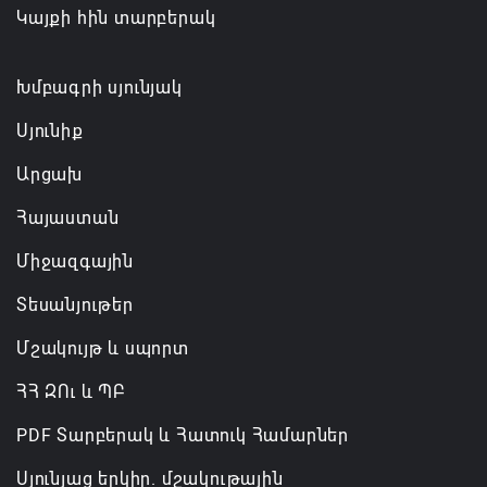
Կայքի հին տարբերակ
«Հրապարակ». Մեղրին կարեւոր է` չի կարելի
«պռավալ տալ»
06.08.2026 10:57
Խմբագրի սյունյակ
Սյունիք
Արցախ
Հայաստան
Միջազգային
Տեսանյութեր
Մշակույթ և սպորտ
ՀՀ ԶՈւ և ՊԲ
PDF Տարբերակ և Հատուկ Համարներ
Սյունյաց երկիր. մշակութային