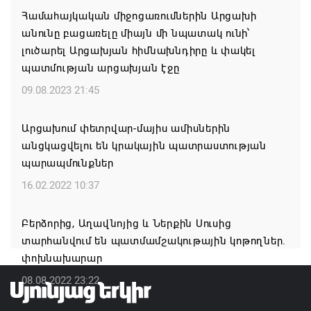
Համահայկական միջոցառումներին Արցախի
06.08.2026 12:08
անունը բացառելը միայն մի նպատակ ունի՝
լուծարել Արցախյան հիմնախնդիրը և փակել
Մեկնարկել է «Շուկայի զարգացող ՓՄՁ
պատմության արցախյան էջը
դերակատարների» աջակցության մրցութային
հայտադիմումների ընդունումը
09.08.2023 21:45
06.08.2026 12:05
Արցախում փետրվար-մայիս ամիսներին
անցկացվելու են կրակային պատրաստության
Կապան քաղաքում ավարտին է հասցվել
պարապմունքներ
համայնքապետարանի պատվիրատվությամբ
իրականացված ևս մեկ ծրագիր
16.02.2022 10:37
06.08.2026 11:58
Բերձորից, Աղավնոյից և Ներքին Սուսից
տարհանվում են պատմամշակութային կոթողներ.
Ինչո՞ւ է Հաջիևն ավելի վստահ, քան Փաշինյանը․
փոխնախարար
Սուրեն Սուրենյանց
08.08.2022 23:22
06.08.2026 11:57