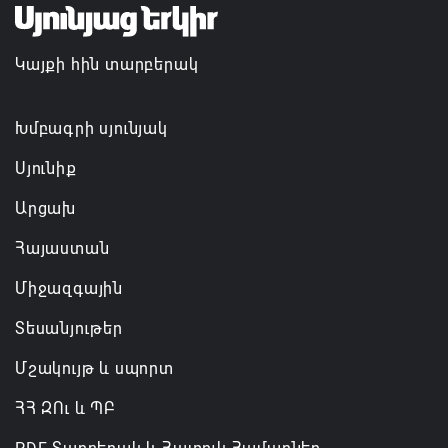
Կայքի հին տարբերակ
Խմբագրի սյունյակ
Սյունիք
Արցախ
Հայաստան
Միջազգային
Տեսանյութեր
Մշակույթ և սպորտ
ՀՀ ԶՈւ և ՊԲ