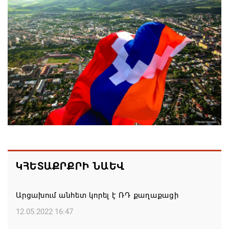
05.08.2026 15:44
Սպառված իշխանության ախտանիշը
05.08.2026 14:27
Եթե մարզային այցի ժամանակ հայտնվում ենք
այլ երկրի տարածքում, մեղավորը դուք եք․
պատգամավորը՝ ՔՊ-ականին
05.08.2026 12:08
Ամփոփվել են 2026թ. բուհական ընդունելության
արդյունքները. ՀՀ բուհերում այս տարի կսովորի
ԿՀԵՏԱՔՐՔՐԻ ՆԱԵՎ
10958 առաջին կուրսեցի
05.08.2026 12:01
Արցախում անհետ կորել է ՌԴ քաղաքացի
12.05.2022 16:47
ԱՄՆ-ն կրկնապատկել է TRIPP նախագծի