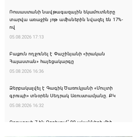
Ռուսաստանի նավթագազային եկամուտները
տարվա առաջին յոթ ամիսներին նվազել են 17%-
ով
05.08.2026 17:13
Բաքուն ողջունել է Փաշինյանի «իրական
Հայաստան» հայեցակարգը
05.08.2026 16:36
Ձերբակալվել է Գագիկ Ծառուկյանի «Մուլտի
գրուպի» տնօրեն Սեդրակ Առուստամյանը. ՔԿ
05.08.2026 16:32
Օգոստոսի 7-ին Գորիսում՝ 90-ականների մեծ
DISCO PARTY