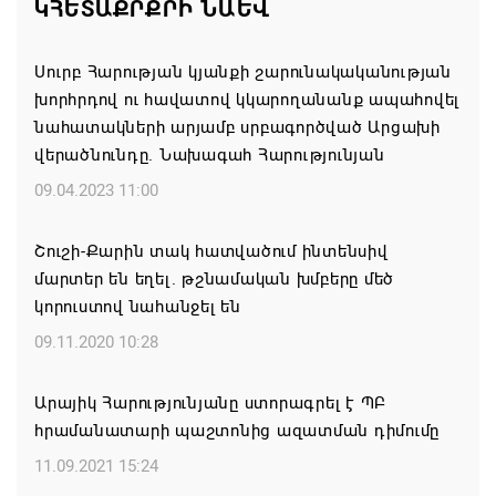
ԿՀԵՏԱՔՐՔՐԻ ՆԱԵՎ
ԱՄՆ-ի զիջումների հետ
10.08.2026 10:42
Սուրբ Հարության կյանքի շարունակականության
խորհրդով ու հավատով կկարողանանք ապահովել
Օդի ջերմաստիճանը կնվազի 3-5 աստիճանով
նահատակների արյամբ սրբագործված Արցախի
վերածնունդը. Նախագահ Հարությունյան
10.08.2026 10:40
09.04.2023 11:00
Երկրորդ տարին անընդմեջ Տաշտունը տոնեց իր
օրը՝ մեծ շուքով ու ոգևորությամբ
Շուշի-Քարին տակ հատվածում ինտենսիվ
մարտեր են եղել. թշնամական խմբերը մեծ
10.08.2026 00:00
կորուստով նահանջել են
Կոչ` Նիկոլ Փաշինյանին. չեղարկե՛ք «Թրամփի
09.11.2020 10:28
ուղի» հայաստանակործան ադրբեջանա-
թուրքական ծրագիրը
Արայիկ Հարությունյանը ստորագրել է ՊԲ
հրամանատարի պաշտոնից ազատման դիմումը
09.08.2026 21:18
11.09.2021 15:24
Ֆիդան. Հայաստանն ու Ադրբեջանը շարժվում են