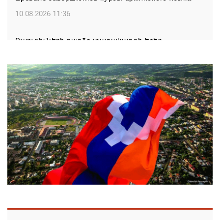
10.08.2026 11:36
Ուսուցիչների բարձր տարակարգի երեք
պարտադիր պահանջ հանվել է 2025-ի նոյեմբերից
10.08.2026 11:26
Սիրիան և ՌԴ-ն փոխըմբռնման հուշագիր են
ստորագրել
10.08.2026 11:16
Չորս խաղափուլից հետո հայ շախմատիստները
առաջատարների շարքում են Եվրոպայի մինչև 20
տարեկանների առաջնությունում
10.08.2026 10:53
Իրանը Հորմուզի նեղուցի վերաբացումը կապում է