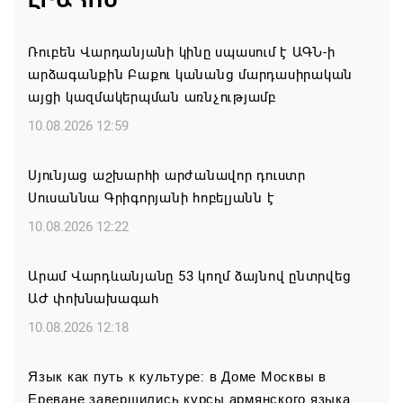
ԼՐԱՀՈՍ
Ռուբեն Վարդանյանի կինը սպասում է ԱԳՆ-ի
արձագանքին Բաքու կանանց մարդասիրական
այցի կազմակերպման առնչությամբ
10.08.2026 12:59
Սյունյաց աշխարհի արժանավոր դուստր
Սուսաննա Գրիգորյանի հոբելյանն է
10.08.2026 12:22
Արամ Վարդևանյանը 53 կողմ ձայնով ընտրվեց
ԱԺ փոխնախագահ
10.08.2026 12:18
Язык как путь к культуре: в Доме Москвы в
Ереване завершились курсы армянского языка