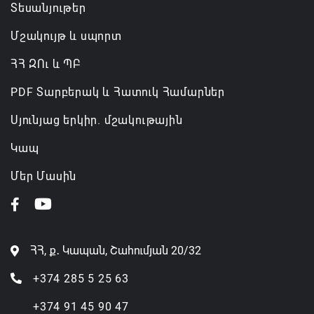
Տեսանյութեր
Մշակույթ և սպորտ
ՀՀ ԶՈւ և ՊԲ
PDF Տարբերակ և Հատուկ Համարներ
Սյունյաց երկիր. մշակութային
Կապ
Մեր Մասին
ՀՀ, ք․ Կապան, Շահումյան 20/32
+374 285 5 25 63
+374 91 45 90 47