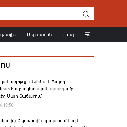
ութային
Մեր մասին
Կապ
ՀՈՍ
կան աղոթք և Ամենայն Հայոց
կոսի հայրապետական պատգամը
էջ Մայր Տաճարում
6 19:50
կակից Բելառուսին պակասում է այն