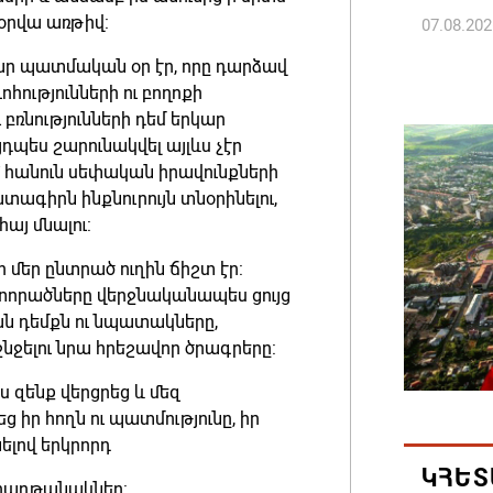
 օրվա առթիվ:
07.08.202
մար պատմական օր էր, որը դարձավ
Հայ ժող
ությունների ու բողոքի
և հեռաց
 բռնությունների դեմ երկար
պես շարունակվել այլևս չէր
07.08.202
 հանուն սեփական իրավունքների
գիրն ինքնուրույն տնօրինելու,
Կաթողի
այ մնալու:
նիստը 
մեր ընտրած ուղին ճիշտ էր:
07.08.202
ոտորածները վերջնականապես ցույց
 դեմքն ու նպատակները,
ՀՐԱՎԻՐ
ջելու նրա հրեշավոր ծրագրերը:
ԲՆԱԿԱՎ
ս զենք վերցրեց և մեզ
07.08.202
 հողն ու պատմությունը, իր
լով երկրորդ
Կապան 
ԿՀԵՏ
նախաձե
 հաղթանակներ: