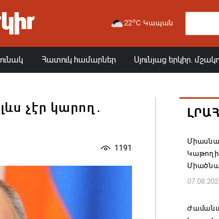
o
22
C Կապան
յունակ
Հատուկ համարներ
Սյունյաց երկիր. մշակ
լևս չէր կարող.
ԼՐԱ
Միասնա
1191
Կաթողի
Միածնա
07.08.202
Ժամանա