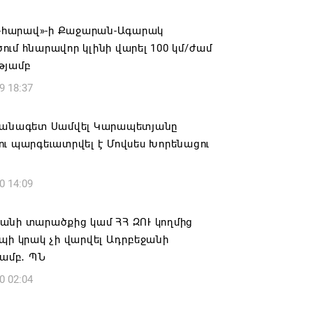
վալ աշխատանքներ՝ գյուղական
այրերում
իս-հարավ»-ի Քաջարան-Ագարակ
ւմ հնարավոր կլինի վարել 100 կմ/ժամ
6 16:09
թյամբ
9 18:37
տանի բանակը «Իսկանդերով» հարվածել
աինական գնացքին
ձանագետ Սամվել Կարապետյանը
6 14:32
ւ պարգեւատրվել է Մովսես Խորենացու
ագրով 120 մլն եվրո ներդրում՝
0 14:09
անի մի շարք զբոսաշրջային
րների զարգացման համար
անի տարածքից կամ ՀՀ ԶՈՒ կողմից
6 13:49
պի կրակ չի վարվել Ադրբեջանի
յամբ․ ՊՆ
ը պատմության մեջ կարձանագրվի որպես
0 02:04
ւ դավաճանության օր․ ՌԴ և Նոր
անի հայոց թեմ