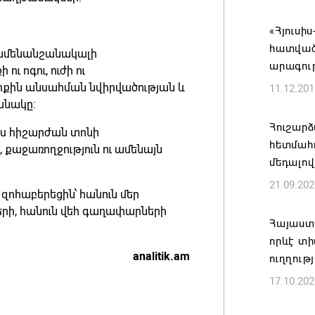
մեծածա
բնակավ
«Հյուս
հատվածո
07.08.202
 ամենանշանակալի
արագու
ւ ոգու, ուժի ու
իքին անսահման նվիրվածության և
11.12.201
Ռուսաս
անակը:
է ուկր
Հուշար
07.08.202
այս հիշարժան տոնի
հետմահո
 քաջառողջություն ու ամենայն
մեդալով
TRIP ծր
21.09.202
Հայաստ
 զոհաբերեցին՝ հանուն մեր
կլաստե
րի, հանուն վեհ գաղափարների
Հայաստ
07.08.202
որևէ տի
analitik.am
ուղղութ
Այս օր
17.10.202
ամոթի ո
Նախիջև