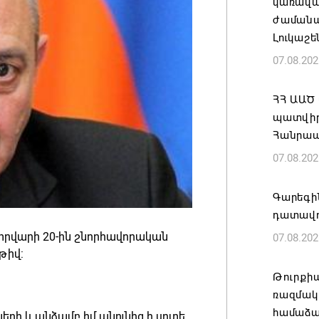
կառավա
ժամանակ
Լուկաշե
07.08.202
ՀՀ ԱԱԾ
պատվիրա
Հանրապ
07.08.202
Գարեգին
դատավո
րվարի 20-ին շնորհավորական
07.08.202
թիվ:
Թուրքի
ռազմակ
համաձա
րի և անձամբ իմ անունից ի սրտե