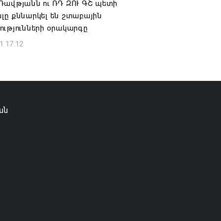
Դավթյանն ու ՌԴ ԶՈՒ ԳՇ պետի
6 12:50
լը քննարկել են շտաբային
ությունների օրակարգը
1 17:12
ան