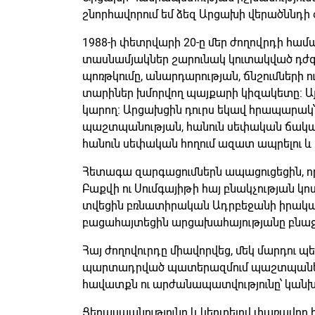
շնորհավորում եմ ձեզ Արցախի վերածննդի
1988-ի փետրվարի 20-ը մեր ժողովրդի հա
տասնամյակներ շարունակ կուտակված դժգոհ
պոռթկումը, անարդարության, ճնշումների ու
տարիներ խմորվող պայքարի կիզակետը: Այդ
կարող: Արցախցին դուրս եկավ հրապարակ՝
պաշտպանության, հանուն սեփական ճակատա
հանուն սեփական հողում ազատ ապրելու և հ
Հետագա զարգացումներն ապացուցեցին, որ 
Բաքվի ու Սումգայիթի հայ բնակչության կ
տվեցին բռնատիրական Ադրբեջանի իրական
բացահայտեցին արցախահայությանը բնաջն
Հայ ժողովուրդը միավորվեց, մեկ մարդու պե
պարտադրված պատերազմում պաշտպանեց իր
հավատքն ու արժանապատվությունը՝ կանխե
Ցեղասպանությունը և կերտելով փառավոր