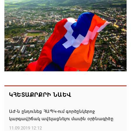
10.08.2026 11:26
Սիրիան և ՌԴ-ն փոխըմբռնման հուշագիր են
ստորագրել
10.08.2026 11:16
Չորս խաղափուլից հետո հայ շախմատիստները
առաջատարների շարքում են Եվրոպայի մինչև 20
տարեկանների առաջնությունում
10.08.2026 10:53
Իրանը Հորմուզի նեղուցի վերաբացումը կապում է
ԿՀԵՏԱՔՐՔՐԻ ՆԱԵՎ
ԱՄՆ-ի զիջումների հետ
10.08.2026 10:42
ԱԺ-ն ընդունեց ՀԱՊԿ-ում գործընկերոջ
կարգավիճակ ավելացնելու մասին օրինագիծը
Օդի ջերմաստիճանը կնվազի 3-5 աստիճանով
11.09.2019 12:12