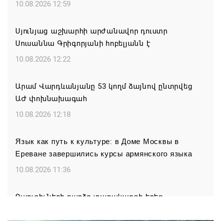
10.08.2026 12:59
Սյունյաց աշխարհի արժանավոր դուստր
Սուսաննա Գրիգորյանի հոբելյանն է
10.08.2026 12:22
Արամ Վարդևանյանը 53 կողմ ձայնով ընտրվեց
ԱԺ փոխնախագահ
10.08.2026 12:18
Язык как путь к культуре: в Доме Москвы в
Ереване завершились курсы армянского языка
10.08.2026 11:36
Ուսուցիչների բարձր տարակարգի երեք
պարտադիր պահանջ հանվել է 2025-ի նոյեմբերից