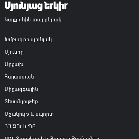
Կայքի հին տարբերակ
Խմբագրի սյունյակ
Սյունիք
Արցախ
Հայաստան
Միջազգային
Տեսանյութեր
Մշակույթ և սպորտ
ՀՀ ԶՈւ և ՊԲ
PDF Տարբերակ և Հատուկ Համարներ