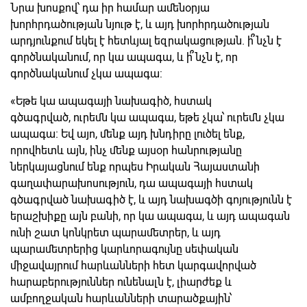
Նրա խոսքով՝ դա իր համար ամենօրյա
խորհրդածության նյութ է, և այդ խորհրդածության
արդյունքում եկել է հետևյալ եզրակացության. ի՞նչն է
գործնականում, որ կա ապագա, և ի՞նչն է, որ
գործնականում չկա ապագա:
«Եթե կա ապագայի նախագիծ, հստակ
գծագրված, ուրեմն կա ապագա, եթե չկա՝ ուրեմն չկա
ապագա։ Եվ այո, մենք այդ խնդիրը լուծել ենք,
որովհետև այն, ինչ մենք այսօր հանրությանը
ներկայացնում ենք որպես Իրական Հայաստանի
գաղափարախոսություն, դա ապագայի հստակ
գծագրված նախագիծ է, և այդ նախագծի գոյությունն է
երաշխիքը այն բանի, որ կա ապագա, և այդ ապագան
ունի շատ կոնկրետ պարամետրեր, և այդ
պարամետրերից կարևորագույնը սեփական
միջավայրում հարևանների հետ կարգավորված
հարաբերություններ ունենալն է, լիարժեք և
ամբողջական հարևանների տարածքային՝