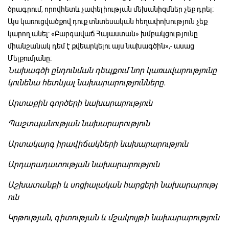
ծրագրում, որովհետև չափելիության մեխանիզմներ չեք դրել:
Այս կառուցվածքով դուք տնտեսական հեղափոխություն չեք
կարող անել: «Բարգավաճ Հայաստան» խմբակցությունը
միանշանակ դեմ է քվեարկելու այս նախագծին»,- ասաց
Մելքումյանը:
Նախագծի
ընդունման
դեպքում
նոր
կառավարությունը
կունենա
հետևյալ
նախարարությունները
.
Արտաքին
գործերի
նախարարություն
Պաշտպանության
նախարարություն
Արտակարգ
իրավիճակների
նախարարություն
Արդարադատության
նախարարություն
Աշխատանքի
և
սոցիալական
հարցերի
նախարարությ
ուն
Կրթության
,
գիտության
և
մշակույթի
նախարարություն