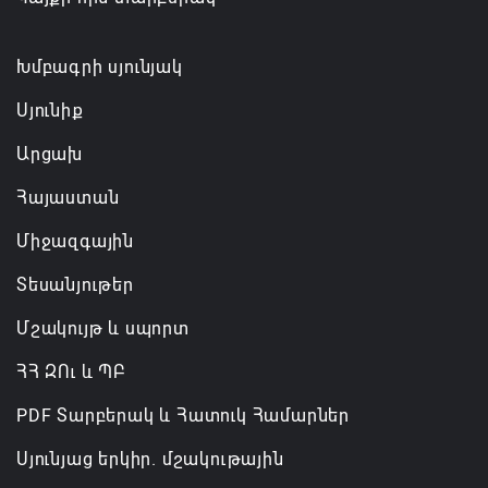
ռազմական դաշինք ստեղծելու մասին
համաձայնագիր են ստորագրել
Խմբագրի սյունյակ
07.08.2026 16:43
Սյունիք
Արցախ
Հայաստան
Միջազգային
Տեսանյութեր
Մշակույթ և սպորտ
ՀՀ ԶՈւ և ՊԲ
PDF Տարբերակ և Հատուկ Համարներ
Սյունյաց երկիր. մշակութային