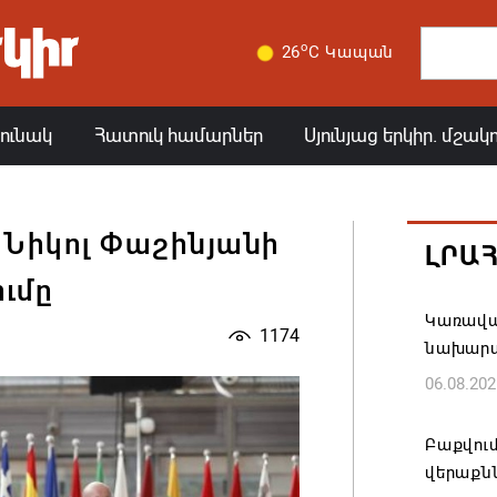
o
26
C Կապան
յունակ
Հատուկ համարներ
Սյունյաց երկիր. մշակ
է Նիկոլ Փաշինյանի
ԼՐԱ
ւմը
Կառավար
1174
նախարա
06.08.202
Բաքվում
վերաքնն