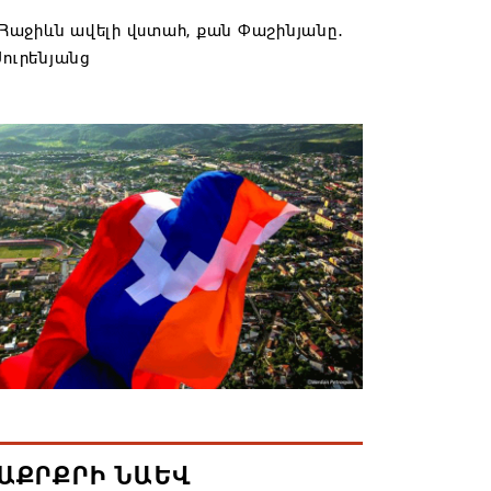
է Հաջիևն ավելի վստահ, քան Փաշինյանը․
Սուրենյանց
6 11:57
ակ». Մեղրին կարեւոր է` չի կարելի
լ տալ»
6 10:57
ք չունեն իրենց վիրավորվածությունը
ալ
6 10:56
ը և եպիսկոպոսները մասնակցելու են
ն առաջին նիստին
6 10:10
ԱՔՐՔՐԻ ՆԱԵՎ