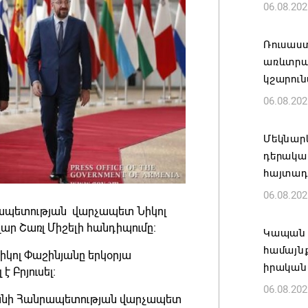
06.08.202
Ռուսաս
առևտրա
կշարուն
06.08.202
Մեկնարկ
դերակա
հայտադի
06.08.202
նրապետության վարչապետ Նիկոլ
ր Շառլ Միշելի հանդիպումը։
Կապան 
համայն
իկոլ Փաշինյանը երկօրյա
իրական
 Բրյուսել։
06.08.202
տանի Հանրապետության վարչապետ