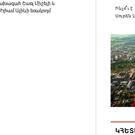
ախագահ Շառլ Միշելի և
Ինչո՞ւ 
լհամ Ալիևի եռակողմ
Սուրեն 
06.08.202
«Հրապար
«պռավա
06.08.202
Իրավուն
ցույց տ
06.08.202
Վեհափառ
դատակա
06.08.202
ԿՀԵՏ