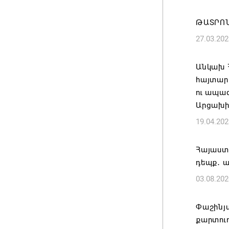
07.08.202
ԹԱՏՐՈՆ
Ժամանա
27.03.202
կառավա
ժամանակ
Անկախ 
Լուկաշե
հայտար
07.08.202
ու ապագ
Արցախի
ՀՀ ԱԱԾ
19.04.202
պատվիրա
Հանրապ
Հայաստա
07.08.202
դեպք․ 
03.08.202
Գարեգին
դատավո
Փաշինյ
07.08.202
քարտու