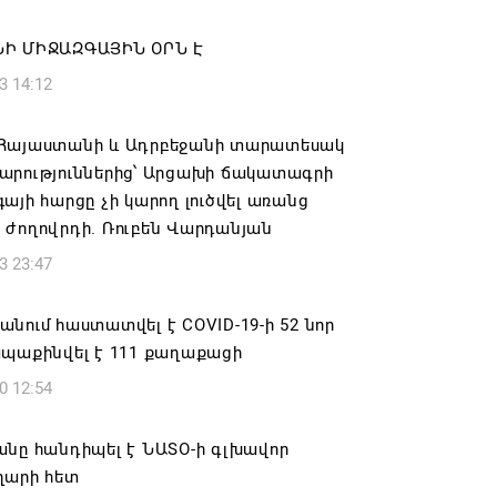
6 19:50
Ի ՄԻՋԱԶԳԱՅԻՆ ՕՐՆ Է
կակից Բելառուսին պակասում է այն
3 14:12
րման համակարգը, որը կար խորհրդային
ներում, հայտարարել է Ալեքսանդր
Հայաստանի և Ադրբեջանի տարատեսակ
նկոն
արություններից՝ Արցախի ճակատագրի
6 17:16
այի հարցը չի կարող լուծվել առանց
 ժողովրդի. Ռուբեն Վարդանյան
 սահմանապահ զորքերի
3 23:47
կությունն այցելել է Լիտվայի
ետություն
նում հաստատվել է COVID-19-ի 52 նոր
6 16:57
ապաքինվել է 111 քաղաքացի
0 12:54
 Բ-ի և եպիսկոպոսների գործով
րն ինքնաբացարկ է հայտնել
անը հանդիպել է ՆԱՏՕ-ի գլխավոր
6 16:55
ղարի հետ