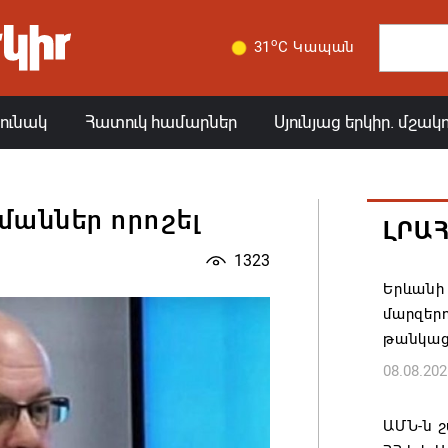
o
31
C Կապան
յունակ
Հատուկ համարներ
Սյունյաց երկիր. մշակ
մաններ որոշել
ԼՐԱ
1323
Երևանի 
մարզեր
թանկաց
08.08.202
ԱՄՆ-ն շ