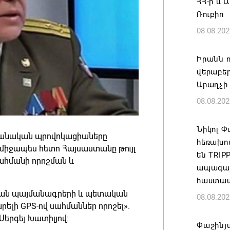
ՀՀ-ի և 
Ռուբիո
08.08.202
Իրանն ո
վերաբեր
Արաղչի
08.08.202
Նիկոլ 
եջանական պրովոկացիաները
հեռախո
միջապես հետո Հայսաստանը թույլ
են TRI
ահմանի որոշման և
ապագայո
հաստատ
ան պայմանագրերի և պետական
08.08.202
րելի GPS-ով սահմաններ որոշել».
երգեյ Խատիլյով:
Փաշինյա