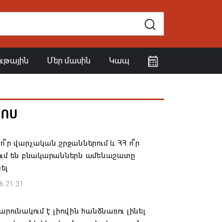
ութային
Մեր մասին
Կապ
ՀՈՍ
ո՞ր վարչական շրջաններում և ՀՀ ո՞ր
ում են բնակարաններն ամենաշատը
ել
6 21:31
արունակում է լիովին հանձնառու լինել