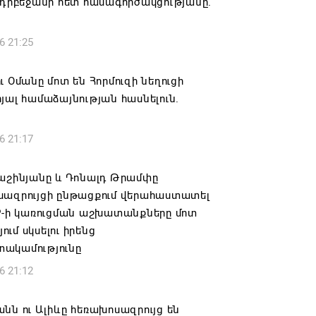
Ադրբեջանի հետ համագործակցությանը.
6 21:25
ւ Օմանը մոտ են Հորմուզի նեղուցի
յալ համաձայնության հասնելուն.
6 21:17
Փաշինյանը և Դոնալդ Թրամփը
սազրույցի ընթացքում վերահաստատել
PP-ի կառուցման աշխատանքները մոտ
ւմ սկսելու իրենց
ակամությունը
6 21:12
նն ու Ալիևը հեռախոսազրույց են