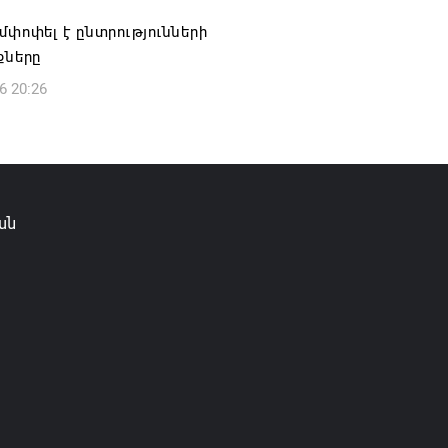
մփոփել է ընտրությունների
քները
6 20:26
ան