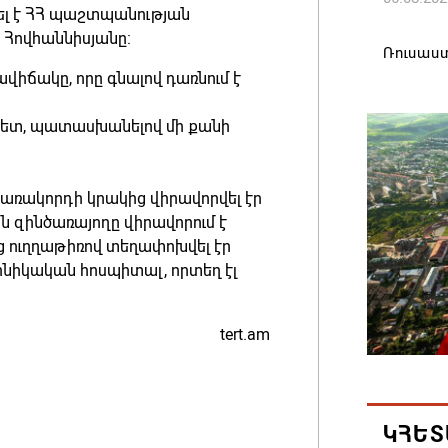
րել է ՀՀ պաշտպանության
 Հովհաննիսյանը:
Ռուսաս
վիճակը, որը գնալով դառնում է
առևտրա
կշարուն
հետ, պատասխանելով մի քանի
06.08.202
Մեկնարկ
առակորդի կրակից վիրավորվել էր
դերակա
ն զինծառայողը վիրավորում է
հայտադի
ց ուղղաթիռով տեղափոխվել էր
նիկական հոսպիտալ, որտեղ էլ
06.08.202
Կապան 
tert.am
համայն
իրական
06.08.202
ԿՀԵՏ