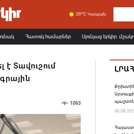
o
29
C Կապան
յունակ
Հատուկ համարներ
Սյունյաց երկիր. մշակ
լ է Տավուշում
ԼՐԱ
գրային
Քրիստին
Արտաքի
պաշտոն
1063
06.08.202
Հայաստա