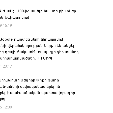
է Հաջիևն ավելի վստահ, քան Փաշինյանը․
Սուրենյանց
4 ժամ է` 100-ից ավելի հայ տուրիստներ
են Եգիպտոսում
6 11:57
9 15:19
ակ». Մեղրին կարեւոր է` չի կարելի
լ տալ»
 Google քարտեզների կիրառումով
նի վերահսկողության ներքո են անցել
6 10:57
 դեպի Ճակատեն ու այլ գյուղեր տանող
րհահատվածներ. ՀՀ ՄԻՊ
ք չունեն իրենց վիրավորվածությունը
1 23:17
ալ
6 10:56
րությունը Մեղրիի Փոքր թաղի
ձան-տների սեփականատերերին
ը և եպիսկոպոսները մասնակցելու են
րել է պահպանական պարտավորագիր
ն առաջին նիստին
րել
6 10:10
5 12:30