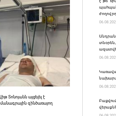
է թե՛ ե
պահպան
ժողովր
06.08.202
Անդրան
տնօրեն,
ազատվե
06.08.202
Կառավար
նախարա
06.08.202
 Տոնոյանն այցելել է
Բաքվում
յմանագրային զինծառայող
վերաքնն
06.08.202