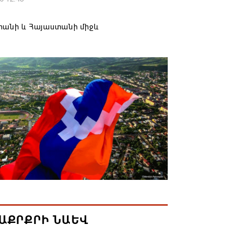
տանի և Հայաստանի միջև
շրջանառության նվազման միտումը
ակվի. Օվերչուկ
6 12:08
ել է «Շուկայի զարգացող ՓՄՁ
տարների» աջակցության մրցութային
մումների ընդունումը
6 12:05
քաղաքում ավարտին է հասցվել
քապետարանի պատվիրատվությամբ
ացված ևս մեկ ծրագիր
6 11:58
ԱՔՐՔՐԻ ՆԱԵՎ