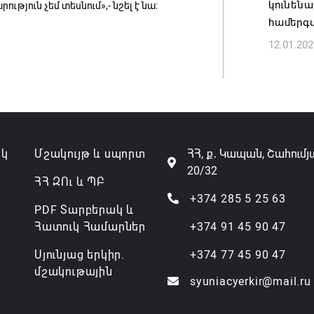
կունենա
թյուն չեմ տեսնում»,- նշել է նա։
համերգ
Անդրան
12.01.202
տնօրեն,
ազատվե
06.08.202
Կառավար
նախարա
ակ
Մշակույթ և սպորտ
ՀՀ, ք․ Կապան, Շահումյ
06.08.202
20/32
ՀՀ ԶՈւ և ՊԲ
+374 285 5 25 63
PDF Տարբերակ և
Հատուկ Համարներ
+374 91 45 90 47
Սյունյաց երկիր.
+374 77 45 90 47
մշակութային
syuniacyerkir@mail.ru