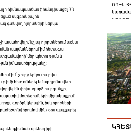
ՌԴ–ն ՀՀ
քայլի հիմնապատճառ է հանդիսացել ՀՀ
կառավա
նեցած սկզբունքային
ստացել.
ակ գտնվող ոլորտների ներկա
06.08.202
 չի ապահովելու նշյալ ոլորտներում առկա
Հայաստ
, նման պայմաններում իմ հետագա
առաջնո
պատգամավորի՝ մեր պետության և
կառավա
ան իմ առաքելությանը:
հակամա
արձագա
մնում իմ՝ շուրջ երկու տարվա
թիմի հետ ունեցել եմ արդյունավետ
06.08.202
ավորվել են փոխադարձ հարգանքի,
ապատիվ մոտեցումների միջակայքում:
Ռուսաս
առողջ, գործընկերային, իսկ որոշների
Հայաստա
րաժեշտ նվիրումով մինչ օրս պայքարել
վագոն
06.08.202
ԿՀԵՏ
հայրենիքիս նաև օրենսդիրի