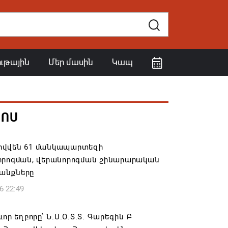
ութային
Մեր մասին
Կապ
ՀՈՍ
վվեն 61 մանկապարտեզի
որոգման, վերանորոգման շինարարական
անքները
6 22:49
ևոր եղբորը՝ Ն.Ս.Օ.Տ.Տ. Գարեգին Բ