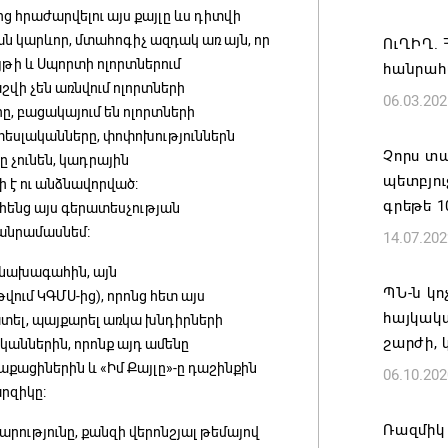
ց հրաժարվելու այս քայլը ևս դիտվի
«Հայաստ
ան կարևոր, մտահոգիչ ազդակ առ այն, որ
ՈւՂԻՂ. 
դատավար
յթի և Սպորտի ոլորտներում
հանրահ
Հայոց կ
շվի չեն առնվում ոլորտների
06.03.202
Գրիգոր
, բացակայում են ոլորտների
06.08.202
սլականները, փոփոխություններն
Չորս տ
 չունեն, կադրային
պետբյու
է ու անձնավորված:
Քրիստին
գրեթե 
ենց այս գերատեսչության
Արտաքի
մանրամասնեմ։
14.07.202
պաշտոն
ի նախագահին, այն
06.08.202
ՊՆ-ն կո
վում ԿԳՄՍ-ից), որոնց հետ այս
հայկակ
տել, պայքարել առկա խնդիրների
Հայաստա
շարժի, 
կաններին, որոնք այդ ամենը
է թե՛ ե
ղաքացիներին և «Իմ Քայլը»-ը դաշինքին
06.10.202
պահպան
րզիկը:
ժողովր
Ռազմիկ
արությունը, քանզի վերոնշյալ թեմայով
06.08.202