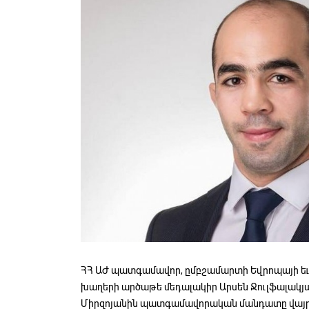
ՀՀ ԱԺ պատգամավոր, ըմբշամարտի Եվրոպայի եւ
խաղերի արծաթե մեդալակիր Արսեն Ջուլֆալակյ
Միրզոյանին պատգամավորական մանդատը վայր 