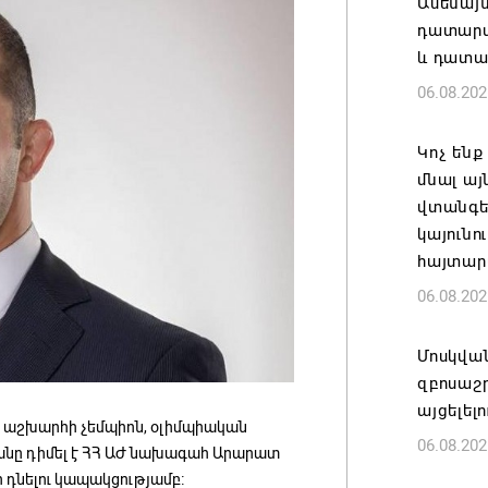
Ամենայ
դատարան
և դատա
06.08.202
Կոչ ենք
մնալ այ
վտանգել
կայունո
հայտար
06.08.202
Մոսկվա
զբոսաշ
այցելել
 աշխարհի չեմպիոն, օլիմպիական
06.08.202
անը դիմել է ՀՀ ԱԺ նախագահ Արարատ
դնելու կապակցությամբ։