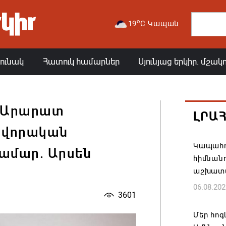
o
19
C Կապան
յունակ
Հատուկ համարներ
Սյունյաց երկիր. մշակ
հ Արարատ
ԼՐԱ
ավորական
Կապահո
համար. Արսեն
հիմնան
աշխատ
06.08.202
3601
Մեր հոգ