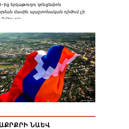
–ից երկաթուղու կոնցեսիոն
րման մասին պաշտոնական դիմում չի
 Օվերչուկ
6 19:03
անյայց Առաքելական Եկեղեցու
րդը կկանգնի դատարանի առջև՝
րության հետ խորացող
րտության պատճառով․ Reuters-ի
նքը
6 18:41
տանից Ադրբեջանի տարածքով
ն է ուղարկվել ցորենով բեռնված 14
6 17:52
ԱՔՐՔՐԻ ՆԱԵՎ