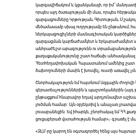
կարգավիճակում և կցանկանայի, որ իմ՝ մանդատի
որպես այդ ծառայության մի մաս, որպես հերթակ
զարգացումները Կրթության, Գիտության, Մշակու
մեծամասամբ սխալ ուղղությամբ են ընթանում, հա
ներկայացուցիչների մասնագիտական կարծիքները
զարգացման կարճաժամկետ և երկարաժամկետ տե
անհրաժեշտ արագությունն ու տրամաբանությունը
քաղաքականությունը շատ հաճախ անհասկանալի 
Հետհեղափոխական Հայաստանում ամենից շատ հ
ձախողումների մասին է խոսվել, ուստի առավել չ
Շնորհակալություն եմ հայտնում Ազգային ժողով
գերատեսչություններին և պաշտոնյաներին (այդ թ
ընթացքում հնարավոր եղավ արդյունավետ աշխա
լուծման համար։ Այն օբյեկտիվ և անաչառ լրատվա
լուսաբանեցին։ Եվ իհարկե, շնորհակալ եմ ՀՀ քա
ցուցաբերած վստահության համար»,- գրառել է մա
«ԶԼՄ-րը կարող են օգտագործել հենց այս հայտար