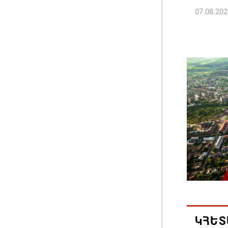
07.08.202
ՀՀ ԱԱԾ
պատվիրա
Հանրապ
07.08.202
Գարեգին
դատավո
07.08.202
Թուրքի
ռազմակ
համաձա
07.08.202
ԿՀԵՏ