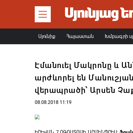
Սյունիք
Հայաստան
Խմբագրի ս
Էմանուել Մակրոնը և Ա
արժևորել են Մանուշյա
վերապրածի՝ Արսեն Չա
08.08.2018 11:19
ԵՐԵՎԱՆ, 7 ՕԳՈՍՏՈՍԻ, ԱՐՄԵՆՊՐԵՍ:
Ֆրան