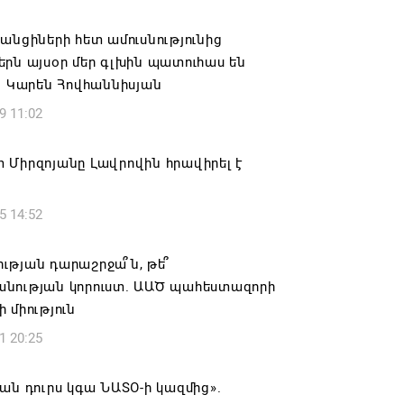
ովուրդն է ընտրում Հայոց Հայրապետին
նելու ընթացակարգ չկա
անցիների հետ ամուսնությունից
րն այսօր մեր գլխին պատուհաս են
6 16:39
. Կարեն Հովհաննիսյան
9 11:02
կոսի և 6 եպիսկոպոսի գործով դատական
կանցկացվի դռնփակ
 Միրզոյանը Լավրովին հրավիրել է
6 16:34
5 14:52
ՈՒՄ ԵՆՔ ՄԻԱՍԻՆ ՆՇԵԼՈՒ ՏԱՇՏՈՒՆ
ԱՅՐԻ ՕՐԸ
ւթյան դարաշրջա՞ն, թե՞
6 16:21
նության կորուստ. ԱԱԾ պահեստազորի
 միություն
համայնքի ղեկավար Գևորգ Փարսյանի
1 20:25
ռնությամբ ճանապարհաշինական
վալ աշխատանքներ՝ գյուղական
այրերում
ան դուրս կգա ՆԱՏՕ-ի կազմից».