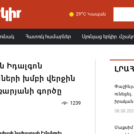
o
29
C Կապան
յունակ
Հատուկ համարներ
Սյունյաց երկիր. մշակ
նն Իդալգոն
ԼՐԱ
նների խմբի վերջին
Փաշինյա
քարյանի գործը
ունեցել
իրական
1239
08.08.202
Մաքսիմ 
սիայի նախագահ Էմանուել