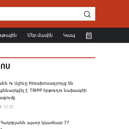
ութային
Մեր մասին
Կապ
ՀՈՍ
նն ու Ալիևը հեռախոսազրույց են
․ քննարկվել է TRIPP երթուղու նախագծի
ացումը
6 12:32
Հակոբյանն այսօր կդառնար 77