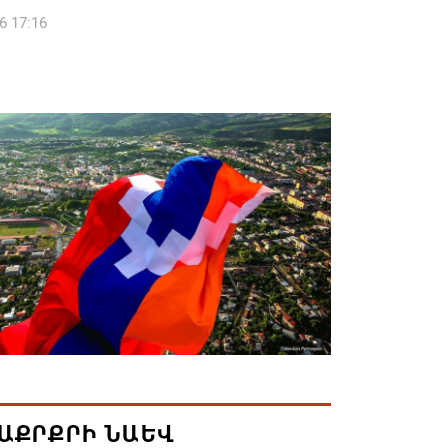
6 17:16
 սահմանապահ զորքերի
կությունն այցելել է Լիտվայի
ետություն
6 16:57
 Բ-ի և եպիսկոպոսների գործով
րն ինքնաբացարկ է հայտնել
6 16:55
ան, Սաուդյան Արաբիան և Պակիստանը
ան դաշինք ստեղծելու մասին
յնագիր են ստորագրել
6 16:43
ԱՔՐՔՐԻ ՆԱԵՎ