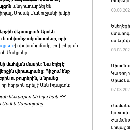
տարեկ
լգոն
անդրադարձել են
08.08.202
րյալ, Միսակ Մանուշյանի խմբի
Եկեղեց
վերջին վերապրած Արսեն
մտահոգո
ր և անխոնջ ականատեսը, որի
ստեղծվ
նպրես»
-ի փոխանցմամբ, թվիթերյան
08.08.202
գահ Մակրոնը:
նի մահվան մասին: Նա եղել է
Միասնա
երջին վերապրածը: Հիշում ենք
Կաթողի
րին ու քույրերին, և նրանց
Միածնա
,- իր հերթին գրել է Անն Իդալգոն:
07.08.202
ն հեռագրեր են հղել նաև ՀՀ
 Արմեն Սարգսյանը:
Ժամանա
կառավա
ժամանակ
Լուկաշե