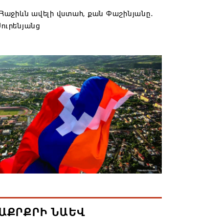
է Հաջիևն ավելի վստահ, քան Փաշինյանը․
Սուրենյանց
6 11:57
ակ». Մեղրին կարեւոր է` չի կարելի
լ տալ»
6 10:57
ք չունեն իրենց վիրավորվածությունը
ալ
6 10:56
ը և եպիսկոպոսները մասնակցելու են
ն առաջին նիստին
6 10:10
ԱՔՐՔՐԻ ՆԱԵՎ