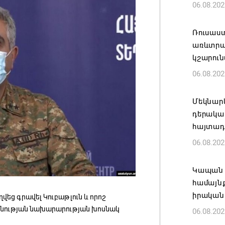
06.08.202
Ռուսաս
առևտրա
կշարուն
06.08.202
Մեկնարկ
դերակա
հայտադի
06.08.202
Կապան 
համայն
իրական
եց գրավել Կուբաթլուն և որոշ
անության նախարարության խոսնակ
06.08.202