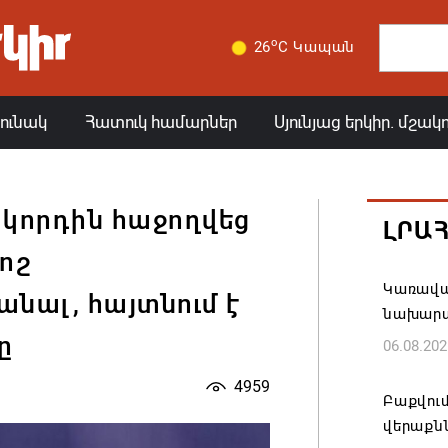
o
26
C Կապան
յունակ
Հատուկ համարներ
Սյունյաց երկիր. մշակ
ակորդին հաջողվեց
ԼՐԱ
րոշ
Կառավար
անալ, հայտնում է
նախարա
ը
06.08.202
4959
Բաքվում
վերաքնն