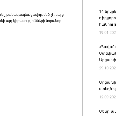
Մոսկվան
14 երկր
ՌԴ-ի գլ
ւնը քանակապես, ցավոք, մեծ չէ, բայց
դիրքորո
Վլադիկ
լինի այդ կիրառությունների նորանոր
հանրու
բաժանմո
19.01.202
06.08.202
«Հավան
Վահագն
Ստեփան
ժողովի
Արցախի
05.08.202
29.10.202
Ռուսաս
Արցախի
տարվա ա
ստեղծել
ով
12.09.202
05.08.202
Մենք ամ