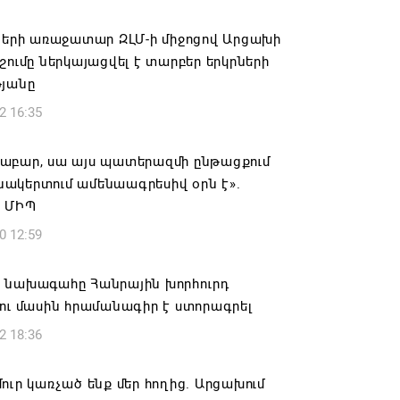
 և Երևանը քննարկում են Կապանում
ների առաջատար ԶԼՄ-ի միջոցով Արցախի
խավոր հյուպատոսության և
շումը ներկայացվել է տարբեր երկրների
ավկազում ՀՀ-ի հյուպատոսական
թյանը
ւնքի բացումը
2 16:35
6 10:06
աբար, սա այս պատերազմի ընթացքում
 Ալեքսանյանն ընտրվեց Ազգային
ակերտում ամենաագրեսիվ օրն է».
 նախագահի տեղակալ
 ՄԻՊ
6 19:11
0 12:59
տանի նավթագազային եկամուտները
 նախագահը Հանրային խորհուրդ
ռաջին յոթ ամիսներին նվազել են 17%-
ու մասին հրամանագիր է ստորագրել
2 18:36
6 17:13
ուր կառչած ենք մեր հողից. Արցախում