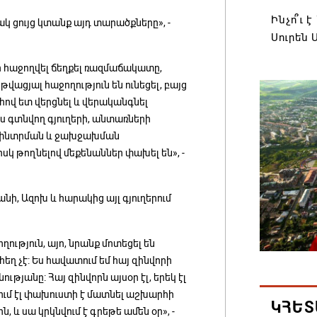
Ինչո՞ւ 
 ցույց կտանք այդ տարածքները», -
Սուրեն 
06.08.202
ի հաջողվել ճեղքել ռազմաճակատը,
վացյալ հաջողություն են ունեցել, բայց
«Հրապար
ով ետ վերցնել և վերականգնել
«պռավա
ս գտնվող գյուղերի, անտառների
ի փնտրման և ջախջախման
06.08.202
իսկ թողնելով մեքենաններ փախել են», -
Իրավուն
ցույց տ
նի, Ազոխ և հարակից այլ գյուղերում
06.08.202
ություն, այո, նրանք մոտեցել են
Վեհափառ
եղ չէ: Ես հավատում եմ հայ զինվորի
դատակա
ությանը: Հայ զինվորն այսօր էլ, երեկ էլ
րում էլ փախուստի է մատնել աշխարհի
06.08.202
ԿՀԵՏ
և սա կրկնվում է գրեթե ամեն օր», -