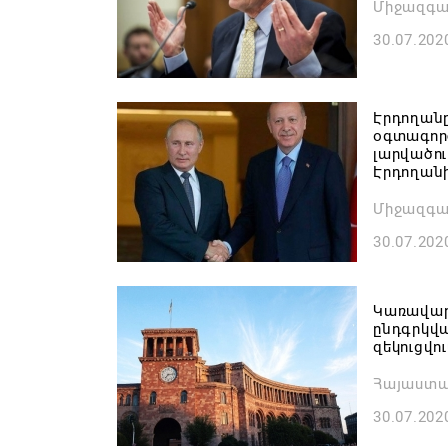
Միջազգա
30.07.202
Էրդողանը
օգտագոր
լարվածու
Էրդողան
Միջազգա
30.07.202
Կառավար
ընդգրկված
զեկուցվու
Հայաստ
30.07.202