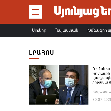
Սյունիք
Հայաստան
Խմբագրի ս
ԼՐԱՀՈՍ
Ռոմանոս
Կոտայքի
վարչապետ
շրջակա 
Հայաստ
30.07.202