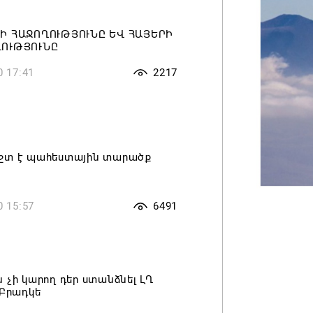
Ի ՀԱՋՈՂՈՒԹՅՈՒՆԸ ԵՎ ՀԱՅԵՐԻ
ՈՒԹՅՈՒՆԸ
0 17:41
2217
շտ է պահեստային տարածք
0 15:57
6491
 չի կարող դեր ստանձնել ԼՂ
 Բրադկե