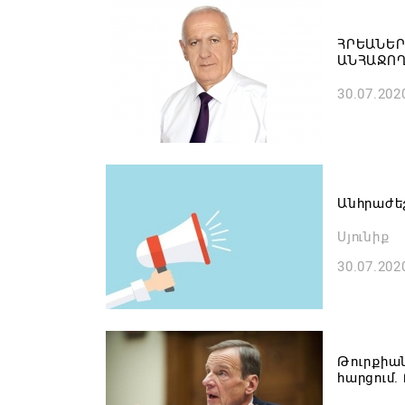
ՀՐԵԱՆԵՐ
ԱՆՀԱՋՈՂ
30.07.202
Անհրաժե
Սյունիք
30.07.202
Թուրքիան
հարցում.