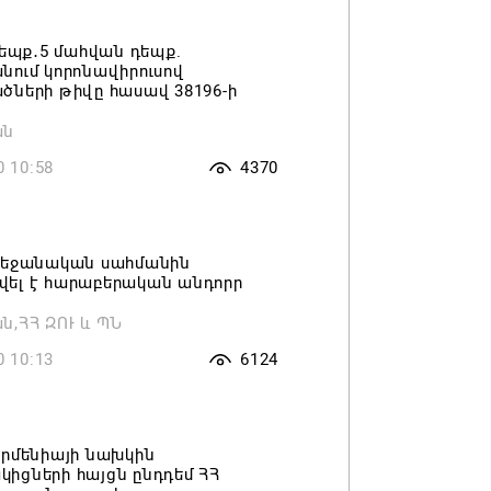
դեպք․5 մահվան դեպք.
ում կորոնավիրուսով
ծների թիվը հասավ 38196-ի
ան
0 10:58
4370
բեջանական սահմանին
ել է հարաբերական անդորր
,ՀՀ ԶՈՒ և ՊՆ
0 10:13
6124
Արմենիայի նախկին
իցների հայցն ընդդեմ ՀՀ