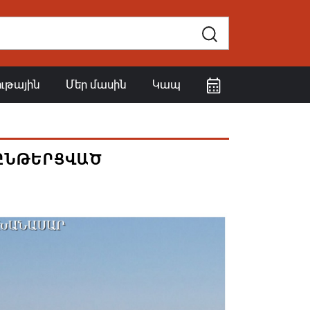
ութային
Մեր մասին
Կապ
 ԸՆԹԵՐՑՎԱԾ