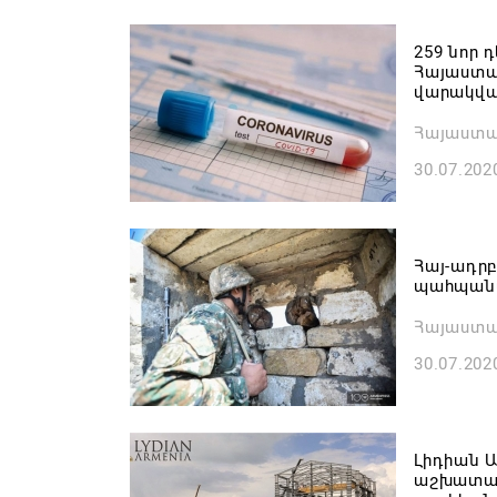
259 նոր 
Հայաստան
վարակվա
Հայաստ
30.07.202
Հայ-ադր
պահպանվ
Հայաստան
30.07.202
Լիդիան 
աշխատակ