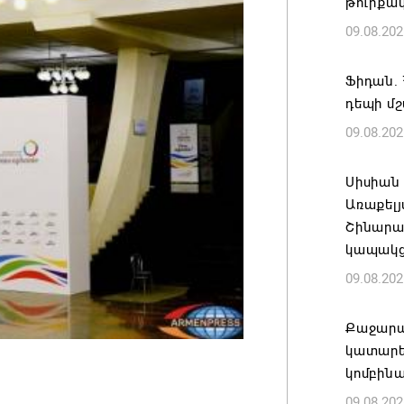
թուրքա
09.08.202
Ֆիդան. 
դեպի մ
09.08.202
Սիսիան
Առաքելյ
Շինարա
կապակց
09.08.202
Քաջարա
կատարե
կոմբին
09.08.202