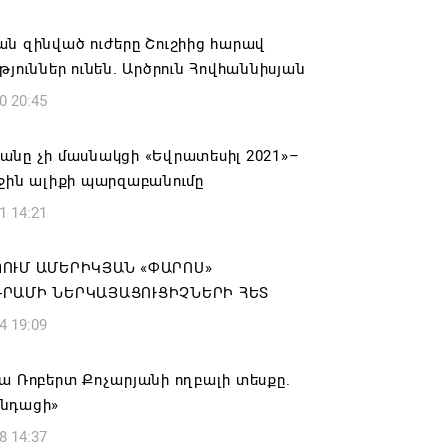
Ադրբեջանի հետ համագործակցությանը.
ն զինված ուժերը Շուշիից հարավ
թյուններ ունեն. Արծրուն Հովհաննիսյան
6 21:25
0 20:45
ւ Օմանը մոտ են Հորմուզի նեղուցի
յալ համաձայնության հասնելուն.
անը չի մասնակցի «Եվրատեսիլ 2021»–
ջին ալիքի պարզաբանումը
6 21:17
1 14:21
Փաշինյանը և Դոնալդ Թրամփը
ՈՒՄ ԱՄԵՐԻԿՅԱՆ «ՓԱՐՈՍ»
սազրույցի ընթացքում վերահաստատել
ՐԱՄԻ ՆԵՐԿԱՅԱՑՈՒՑԻՉՆԵՐԻ ՀԵՏ
PP-ի կառուցման աշխատանքները մոտ
4 19:09
ւմ սկսելու իրենց
ակամությունը
ա Ռոբերտ Քոչարյանի ողբալի տեսքը.
6 21:12
նդացի»
8 14:37