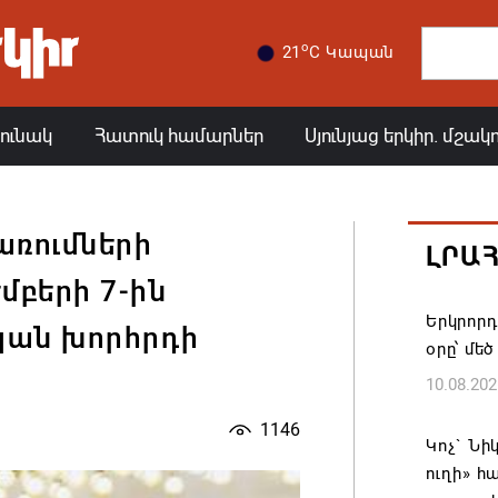
o
21
C Կապան
յունակ
Հատուկ համարներ
Սյունյաց երկիր. մշակ
առումների
ԼՐԱ
մբերի 7-ին
Երկրորդ
կան խորհրդի
օրը՝ մեծ
10.08.202
1146
Կոչ` Նի
ուղի» 