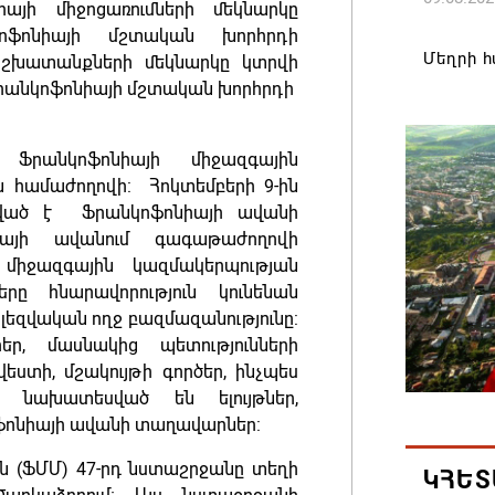
այի միջոցառումների մեկնարկը
ֆոնիայի մշտական խորհրդի
Մեղրի 
աշխատանքների մեկնարկը կտրվի
Անդրեա
Ֆրանկոֆոնիայի մշտական խորհրդի
09.08.202
 Ֆրանկոֆոնիայի միջազգային
Քաջարա
 համաժողովի: Հոկտեմբերի 9-ին
Փարամա
ված է Ֆրանկոֆոնիայի ավանի
մասնագ
իայի ավանում գագաթաժողովի
 միջազգային կազմակերպության
09.08.202
երը հնարավորություն կունենան
 լեզվական ողջ բազմազանությունը:
Երևանի 
եր, մասնակից պետությունների
մարզեր
վեստի, մշակույթի գործեր, ինչպես
թանկաց
 նախատեսված են ելույթներ,
ֆոնիայի ավանի տաղավարներ:
08.08.202
ւն (ՖՄՄ) 47-րդ նստաշրջանը տեղի
ԿՀԵՏ
ԱՄՆ-ն շ