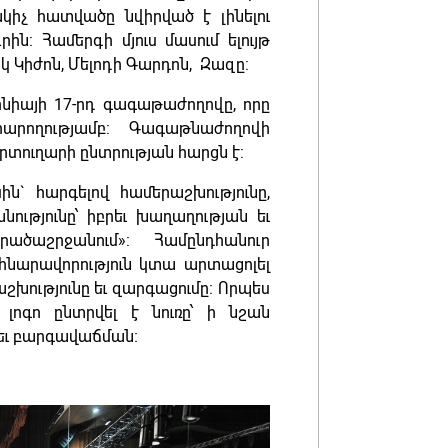
Փաշինյա
իչ հատվածը նվիրված է լինելու
ունեցել
ն: Համերգի մյուս մասում ելույթ
իրական
կ Կիժոն, Մելոդի Գարդոն, Զազը:
08.08.202
նիայի 17-րդ գագաթաժողովը, որը
արողությամբ: Գագաթնաժողովի
տուղարի ընտրության հարցն է:
` հարգելով համերաշխությունը,
ւթյունը՝ իբրեւ խաղաղության եւ
ածաշրջանում»: Համընդհանուր
նարավորություն կտա արտացոլել
շխությունը եւ զարգացումը։ Որպես
լոգո ընտրվել է նուռը՝ ի նշան
եւ բարգավաճման։