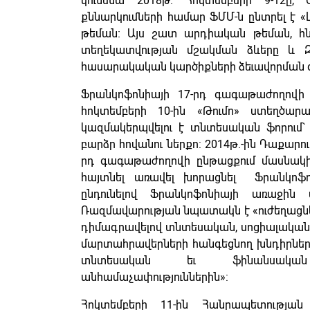
կունենա 2018թ. Հոկտեմբերի 9-12ը, 
քննարկումների համար ՖՄՄ-ն ընտրել է 
թեման։ Այս շատ արդիական թեման, հն
տեղեկատվության մշակման ձևերը և ԶԼ
հասարակական կարծիքների ձեւավորման գ
Ֆրանկոֆոնիայի 17-րդ գագաթաժողովի
հոկտեմբերի 10-ին «Թումո» ստեղծարա
կազմակերպվելու է տնտեսական ֆորում
բարձր հովանու ներքո: 2014թ.-ին Դաքար
րդ գագաթաժողովի ընթացքում մասնակի
հայտնել առավել խորացնել Ֆրանկոֆոն
ընդունելով Ֆրանկոֆոնիայի առաջին 
Ռազմավարության նպատակն է «ուժեղացն
դիմագրավելով տնտեսական, սոցիալական
մարտահրավերների հանգեցնող խնդիրների
տնտեսական եւ ֆինանսական
անհամաչափություններին»:
Հոկտեմբերի 11-ին Հանրապետության