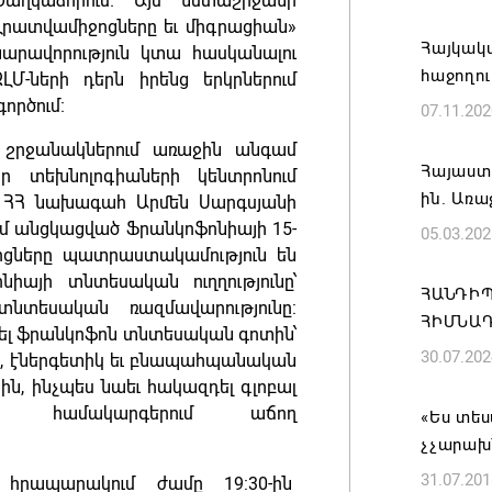
Ծաղկաձորում։ Այս նստաշրջանի
ՀՀ-ի և 
«Լրատվամիջոցները եւ միգրացիան»
Ռուբիո
Հայկակա
արավորություն կտա հասկանալու
հաջողու
Մ-ների դերն իրենց երկրներում
08.08.202
ործում։
07.11.202
Իրանն ո
 շրջանակներում առաջին անգամ
վերաբեր
Հայաստ
ր տեխնոլոգիաների կենտրոնում
Արաղչի
ին. Առա
` ՀՀ նախագահ Արմեն Սարգսյանի
ում անցկացված Ֆրանկոֆոնիայի 15-
08.08.202
05.03.202
ցները պատրաստակամություն են
իայի տնտեսական ուղղությունը՝
Նիկոլ 
ՀԱՆԴԻՊ
տնտեսական ռազմավարությունը:
հեռախո
ՀԻՄՆԱԴ
ել ֆրանկոֆոն տնտեսական գոտին՝
են TRI
30.07.202
, էներգետիկ եւ բնապահպանական
ապագայո
ն, ինչպես նաեւ հակազդել գլոբալ
հաստատ
 համակարգերում աճող
«Ես տես
08.08.202
չչարախ
31.07.201
 հրապարակում ժամը 19:30-ին