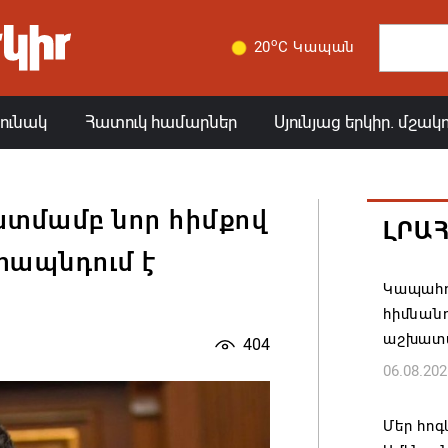
o
20
C Կապան
յունակ
Հատուկ համարներ
Սյունյաց երկիր. մշակ
ատմամբ նոր հիմքով
ԼՐԱ
տապնդում է
Կապահո
հիմնան
աշխատ
404
06.08.202
Մեր հոգ