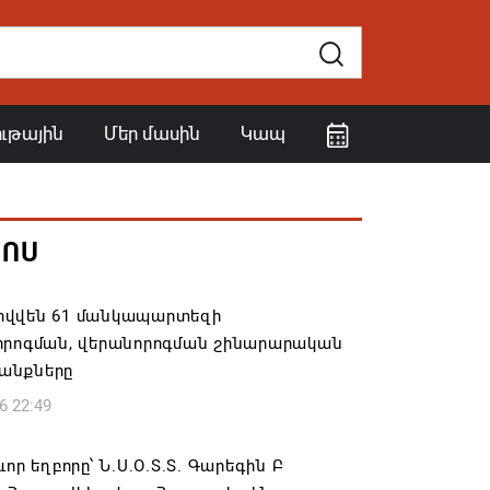
ութային
Մեր մասին
Կապ
ՀՈՍ
վվեն 61 մանկապարտեզի
որոգման, վերանորոգման շինարարական
անքները
6 22:49
ևոր եղբորը՝ Ն.Ս.Օ.Տ.Տ. Գարեգին Բ