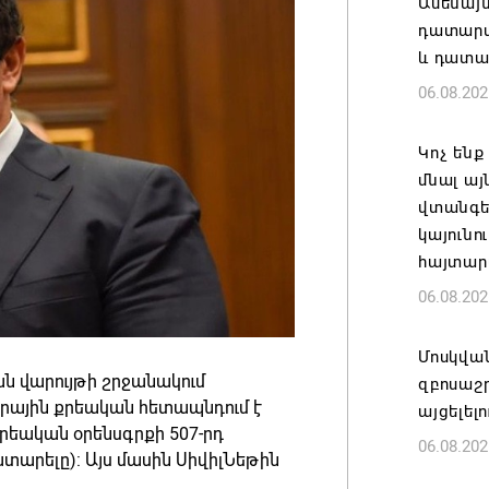
Ամենայ
դատարան
և դատա
06.08.202
Կոչ ենք
մնալ այ
վտանգել
կայունո
հայտար
06.08.202
Մոսկվա
ան վարույթի շրջանակում
զբոսաշ
նրային քրեական հետապնդում է
այցելել
րեական օրենսգրքի 507-րդ
06.08.202
տարելը): Այս մասին ՍիվիլՆեթին