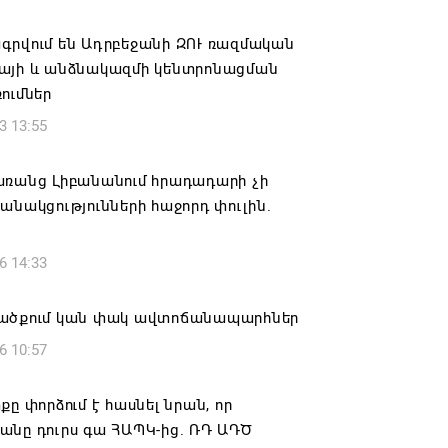
ան» խմբակցությունը ևս մասնակցելու է
գրվում են Ադրբեջանի ԶՈՒ ռազմական
ությանը՝ ի աջակցություն Ամենայն
այի և անձնակազմի կենտրոնացման
աթողիկոսի և սրբազանների. Աննա
ումներ
յան
3 13:55
6 17:04
առանց Լիբանանում hրադադարի չի
նե Գրիգորյանը վերանշանակվել է
անակցությունների հաջորդ փուլին.
ն հետախուզության ծառայության պետի
ում
6 14:33
6 14:21
ածքում կան փակ ավտոճանապարհներ
նի ներկայիս իշխանությունը ձախողում
6 10:57
րկրի ներսում ազգային համերաշխության
ման, թե՛ արտաքին ճակատում հայ
դի շահերի պաշտպանության գործը
քը փորձում է հասնել նրան, որ
անը դուրս գա ՀԱՊԿ-ից. ՌԴ ԱԴԾ
6 14:18