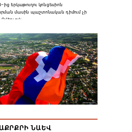
–ից երկաթուղու կոնցեսիոն
րման մասին պաշտոնական դիմում չի
 Օվերչուկ
6 19:03
անյայց Առաքելական Եկեղեցու
րդը կկանգնի դատարանի առջև՝
րության հետ խորացող
րտության պատճառով․ Reuters-ի
նքը
6 18:41
տանից Ադրբեջանի տարածքով
ն է ուղարկվել ցորենով բեռնված 14
6 17:52
ԱՔՐՔՐԻ ՆԱԵՎ