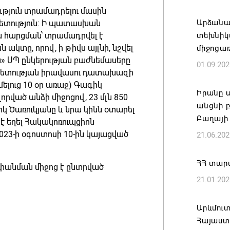
ւթյուն տրամադրելու մասին
«Հայաստ
Արձանա
պետություն: Ի պատասխան
դատավար
ն հարցման՝ տրամադրվել է
տեխնիկ
Հայոց կ
տը, որով, ի թիվս այլնի, նշվել
միջոցառ
Գրիգոր
ւն» ՍՊ ընկերության բաժնեմասերը
01.09.202
06.08.202
րապետության իրավասու դատախազի
ելուց 10 օր առաջ) Գագիկ
Իրանը 
զորված անձի միջոցով, 23 մլն 850
Քրիստին
անցնի բ
իկ Ծառուկյանը և նրա կինն օտարել
Արտաքի
Բաղայի
 է եղել Հակակոռուպցիոն
պաշտոն
23-ի օգոստոսի 10-ին կայացված
21.06.202
06.08.202
ՀՀ տար
փանման միջոց է ընտրված
Հայաստա
21.01.202
է թե՛ ե
պահպան
ժողովր
Արևմուտ
Հայաստ
06.08.202