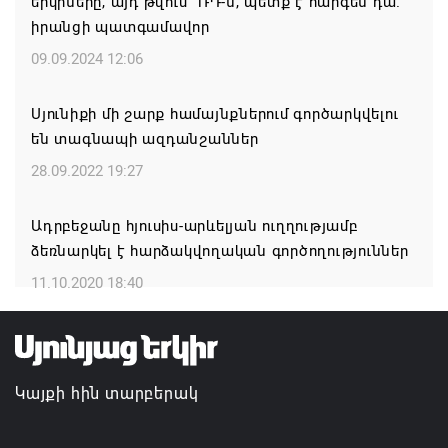
երկրները, այդ թվում՝ ՌԴ-ն, պետք է հարգեն դա.
10.08.2026 12:59
իրանցի պատգամավոր
09.09.2024 12:06
Սյունյաց աշխարհի արժանավոր դուստր
Սուսաննա Գրիգորյանի հոբելյանն է
Սյունիքի մի շարք համայնքներում գործարկվելու
10.08.2026 12:22
են տագնապի ազդանշաններ
28.09.2022 19:27
Արամ Վարդևանյանը 53 կողմ ձայնով ընտրվեց
ԱԺ փոխնախագահ
Ադրբեջանը հյուսիս-արևելյան ուղղությամբ
10.08.2026 12:18
ձեռնարկել է հարձակվողական գործողություններ
11.10.2020 18:40
Язык как путь к культуре: в Доме Москвы в
Ереване завершились курсы армянского языка
10.08.2026 11:36
Կայքի հին տարբերակ