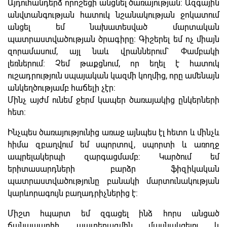
Այդուհանդերձ որոշեցի անցնել ծառայության: Ազգային
անվտանգության հատուկ նշանակության ջոկատում
անցել եմ նախատեսված մարտական
պատրաստվածության ծրագիրը: Գիշերել եմ ոչ միայն
զորամասում, այլ նաև վրաններում` Փամբակի
լեռներում: Չեմ թաքցնում, որ եղել է հատուկ
ուշադրություն սպայական կազմի կողմից, որը ամենայն
անկեղծությամբ հաճելի չէր:
Մինչ այժմ ունեմ ջերմ կապեր ծառայակից ընկերների
հետ:
Ինչպես ծառայությունից առաջ այնպես էլ հետո և մինչև
հիմա զբաղվում եմ սպորտով, սպորտի և առողջ
ապրելակերպի զարգացմամբ: Կարծում եմ
երիտասարդների բարձր ֆիզիկական
պատրաստվածությունը բանակի մարտունակության
կարևորագույն բաղադրիչներից է:
Միշտ հպարտ եմ զգացել ինձ հորս անցած
ճանապարհի, պատերազմին մասնակցելու և