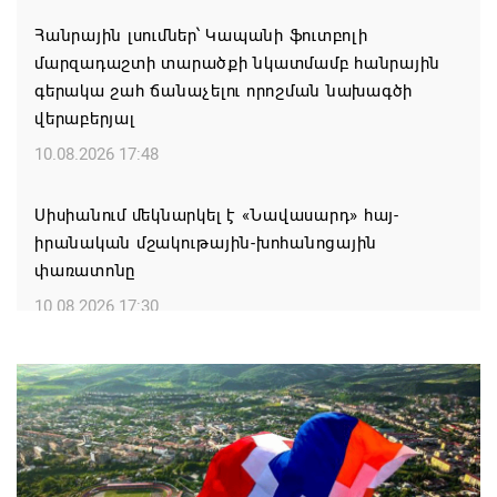
Հանրային լսումներ՝ Կապանի ֆուտբոլի
մարզադաշտի տարածքի նկատմամբ հանրային
գերակա շահ ճանաչելու որոշման նախագծի
վերաբերյալ
10.08.2026 17:48
Սիսիանում մեկնարկել է «Նավասարդ» հայ-
իրանական մշակութային-խոհանոցային
փառատոնը
10.08.2026 17:30
«Սա այն է, ինչ 12-13 տարեկան երեխան սովորում
է Ադրբեջանում»․ Տաթևիկ Հայրապետյան
10.08.2026 17:09
Պատերազմից յոթ օր առաջ էր․