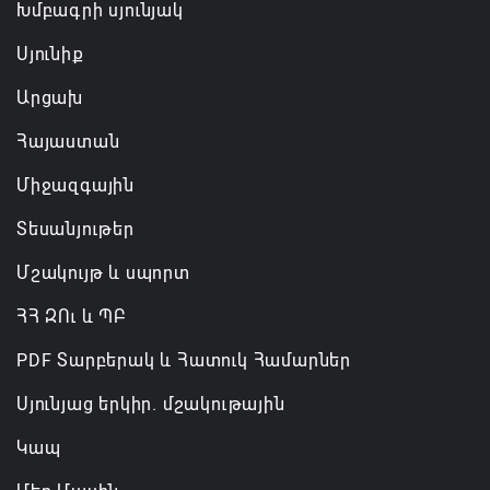
Խմբագրի սյունյակ
Սյունիք
Արցախ
Հայաստան
Միջազգային
Տեսանյութեր
Մշակույթ և սպորտ
ՀՀ ԶՈւ և ՊԲ
PDF Տարբերակ և Հատուկ Համարներ
Սյունյաց երկիր. մշակութային
Կապ