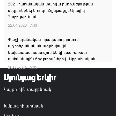
05.08.2026 16:32
2021 ուսումնական տարվա ընդունելության
սկզբունքներն ու գործընթացը․ Արայիկ
Օգոստոսի 7-ին Գորիսում՝ 90-ականների մեծ
Հարությունյան
DISCO PARTY
22.04.2020 17:43
05.08.2026 15:44
Փաշինյանական իրականությունում
Սպառված իշխանության ախտանիշը
ադրբեջանական ագրեսիային
նախապատրաստվում են կիսատ-պռատ
05.08.2026 14:27
սահմանային ճշգրտումներով. Աբրահամյան
20.06.2024 15:05
Կայքի հին տարբերակ
Խմբագրի սյունյակ