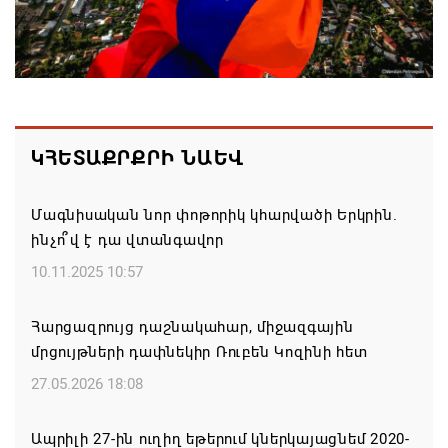
Վահագն Ալեքսանյանն ընտրվեց Ազգային
ժողովի նախագահի տեղակալ
05.08.2026 19:11
Ռուսաստանի նավթագազային եկամուտները
ԿՀԵՏԱՔՐՔՐԻ ՆԱԵՎ
տարվա առաջին յոթ ամիսներին նվազել են 17%-
ով
Մագնիսական նոր փոթորիկ կհարվածի Երկրին.
05.08.2026 17:13
ինչո՞վ է դա վտանգավոր
10.11.2025 10:57
Բաքուն ողջունել է Փաշինյանի «իրական
Հայաստան» հայեցակարգը
Հարցազրույց դաշնակահար, միջազգային
05.08.2026 16:36
մրցույթների դափնեկիր Ռուբեն Կոզինի հետ
27.05.2026 18:08
Ձերբակալվել է Գագիկ Ծառուկյանի «Մուլտի
գրուպի» տնօրեն Սեդրակ Առուստամյանը. ՔԿ
Ապրիլի 27-ին ուղիղ եթերում կներկայացնեմ 2020-