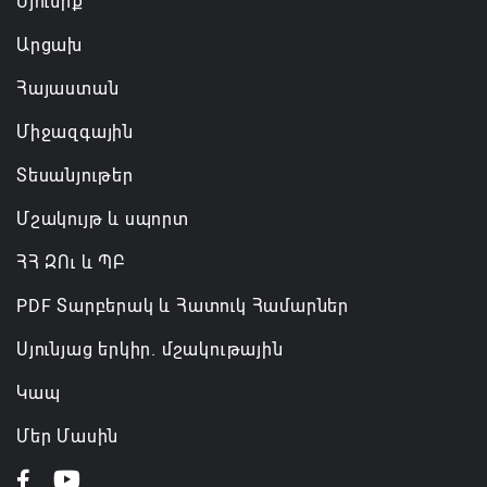
Սյունիք
Արցախ
Հայաստան
Միջազգային
Տեսանյութեր
Մշակույթ և սպորտ
ՀՀ ԶՈւ և ՊԲ
PDF Տարբերակ և Հատուկ Համարներ
Սյունյաց երկիր. մշակութային
Կապ
Մեր Մասին