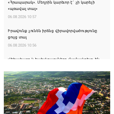
«Հրապարակ». Մեղրին կարեւոր է` չի կարելի
«պռավալ տալ»
06.08.2026 10:57
Իրավունք չունեն իրենց վիրավորվածությունը
ցույց տալ
06.08.2026 10:56
Վեհափառը և եպիսկոպոսները մասնակցելու են
դատական առաջին նիստին
06.08.2026 10:10
Մոսկվան և Երևանը քննարկում են Կապանում ՌԴ-
ի գլխավոր հյուպատոսության և Վլադիկավկազում
ՀՀ-ի հյուպատոսական բաժանմունքի բացումը
06.08.2026 10:06