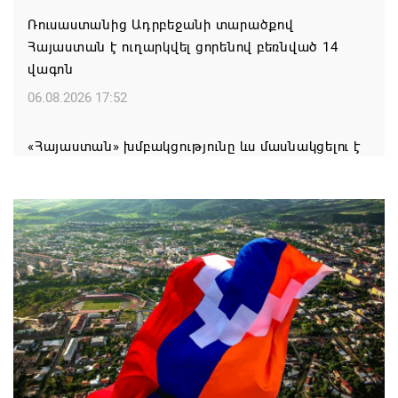
Ռուսաստանից Ադրբեջանի տարածքով
Հայաստան է ուղարկվել ցորենով բեռնված 14
վագոն
06.08.2026 17:52
«Հայաստան» խմբակցությունը ևս մասնակցելու է
դատավարությանը՝ ի աջակցություն Ամենայն
Հայոց կաթողիկոսի և սրբազանների. Աննա
Գրիգորյան
06.08.2026 17:04
Քրիստիննե Գրիգորյանը վերանշանակվել է
Արտաքին հետախուզության ծառայության պետի
պաշտոնում
06.08.2026 14:21