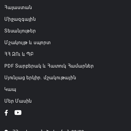
Հայաստան
Միջազգային
Տեսանյութեր
Մշակույթ և սպորտ
ՀՀ ԶՈւ և ՊԲ
PDF Տարբերակ և Հատուկ Համարներ
Սյունյաց երկիր. մշակութային
Կապ
Մեր Մասին