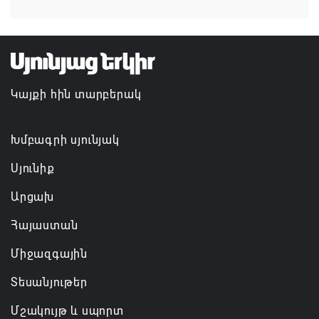
Язык как путь к культуре: в Доме Москвы в
Ереване завершились курсы армянского языка
10.08.2026 11:36
Կայքի հին տարբերակ
Խմբագրի սյունյակ
Սյունիք
Արցախ
Հայաստան
Միջազգային
Տեսանյութեր
Մշակույթ և սպորտ