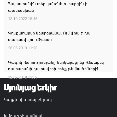
10.08.2026 12:59
Հայաստանին տեր կանգնելու հարցին ի
պատասխան
Սյունյաց աշխարհի արժանավոր դուստր
13.10.2022 15:46
Սուսաննա Գրիգորյանի հոբելյանն է
10.08.2026 12:22
Գույքահարկը կբարձրանա. Ում վրա է դա
տարածվելու. «Փաստ»
Արամ Վարդևանյանը 53 կողմ ձայնով ընտրվեց
26.06.2019 11:28
ԱԺ փոխնախագահ
10.08.2026 12:18
Գագիկ Հարությունյանը ներկայացրեց Վճռաբեկ
դատարանի դատավորի երեք թեկնածուներին
Язык как путь к культуре: в Доме Москвы в
12.09.2018 11:59
Ереване завершились курсы армянского языка
10.08.2026 11:36
Կայքի հին տարբերակ
Խմբագրի սյունյակ