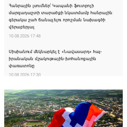
Հանրային լսումներ՝ Կապանի ֆուտբոլի
մարզադաշտի տարածքի նկատմամբ հանրային
գերակա շահ ճանաչելու որոշման նախագծի
վերաբերյալ
10.08.2026 17:48
Սիսիանում մեկնարկել է «Նավասարդ» հայ-
իրանական մշակութային-խոհանոցային
փառատոնը
10.08.2026 17:30
«Սա այն է, ինչ 12-13 տարեկան երեխան սովորում
է Ադրբեջանում»․ Տաթևիկ Հայրապետյան
10.08.2026 17:09
Պատերազմից յոթ օր առաջ էր․