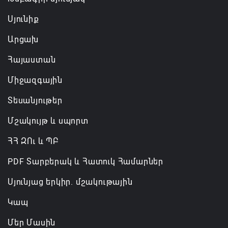
Սյունիք
Արցախ
Հայաստան
Միջազգային
Տեսանյութեր
Մշակույթ և սպորտ
ՀՀ ԶՈւ և ՊԲ
PDF Տարբերակ և Հատուկ Համարներ
Սյունյաց երկիր. մշակութային
Կապ
Մեր Մասին