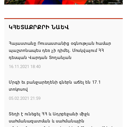
Կաթողիկոսի և 6 եպիսկոպոսի գործով դատական
նիստը կանցկացվի դռնփակ
ԿՀԵՏԱՔՐՔՐԻ ՆԱԵՎ
07.08.2026 16:34
Հայաստանը Ռուսաստանից օգնության համար
ՀՐԱՎԻՐՈՒՄ ԵՆՔ ՄԻԱՍԻՆ ՆՇԵԼՈՒ ՏԱՇՏՈՒՆ
պաշտոնապես դեռ չի դիմել․ Մոսկվայում ՀՀ
ԲՆԱԿԱՎԱՅՐԻ ՕՐԸ
դեսպան Վարդան Տողանյան
07.08.2026 16:21
16.11.2021 18:40
Կապան համայնքի ղեկավար Գևորգ Փարսյանի
Մրգի եւ բանջարեղենի գներն աճել են 17.1
նախաձեռնությամբ ճանապարհաշինական
տոկոսով
մեծածավալ աշխատանքներ՝ գյուղական
բնակավայրերում
05.02.2021 21:59
07.08.2026 16:09
Տեղի է ունեցել ՀՀ և Ադրբեջանի միջև
սահմանազատման և սահմանային
Ռուսաստանի բանակը «Իսկանդերով» հարվածել է