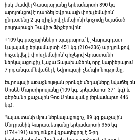
իսկ Սամվել Գասպարյանը երկամարտի 390 կգ
արդյունքով է դարձել Եվրոպայի փոխչեմպիոն՝
ընդամենը 2 կգ զիջելով չեմպիոնի կոչումը նվաճած
բուլղարացի Դավիթ Ֆիշերովին:
+109 կգ քաշայինների պայքարում էլ Վարազդատ
Լալայանը երկամարտի 451 կգ (210+236) արդյունքով
հռչակվել է փոխչեմպիոն՝ զիջելով Վրաստանի
ներկայացուցիչ Լաշա Տալախաձեին, որը կարիերայում
7-րդ անգամ նվաճել է Եվրոպայի չեմպիոնությունը:
Եվրոպայի առաջնության բրոնզե մեդալները նվաճել են
Արսեն Մարտիրոսյանը (109 կգ, երկամարտ 371 կգ) և
գերծանր քաշային Գոռ Մինասյանը (երկամարտ 446
կգ)։
Հայաստանի մյուս ներկայացուցիչ, 89 կգ քաշային
Անդրանիկ Կարապետյանը երկամարտի 365 կգ
(174+191) արդյունքով զբաղեցրել է 5-րդ
հորիզոնականը: Նա նաև փոքր արծաթե մեդալ է