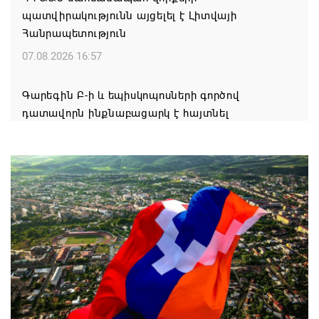
պատվիրակությունն այցելել է Լիտվայի
Հանրապետություն
07.08.2026 16:57
Գարեգին Բ-ի և եպիսկոպոսների գործով
դատավորն ինքնաբացարկ է հայտնել
07.08.2026 16:55
Թուրքիան, Սաուդյան Արաբիան և Պակիստանը
ռազմական դաշինք ստեղծելու մասին
համաձայնագիր են ստորագրել
07.08.2026 16:43
Հայ ժողովուրդն է ընտրում Հայոց Հայրապետին և
հեռացնելու ընթացակարգ չկա
07.08.2026 16:39