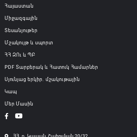
Հայաստան
Միջազգային
Տեսանյութեր
Մշակույթ և սպորտ
ՀՀ ԶՈւ և ՊԲ
PDF Տարբերակ և Հատուկ Համարներ
Սյունյաց երկիր. մշակութային
Կապ
Մեր Մասին
ՀՀ, ք․ Կապան, Շահումյան 20/32