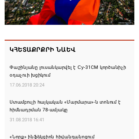
06.08.2026 19:03
Հայաստանյայց Առաքելական Եկեղեցու
առաջնորդը կկանգնի դատարանի առջև՝
կառավարության հետ խորացող
հակամարտության պատճառով․ Reuters-ի
ԿՀԵՏԱՔՐՔՐԻ ՆԱԵՎ
արձագանքը
06.08.2026 18:41
Փաշինյանը լուսանկարվել է Су-31CM կործանիչի
օդաչուի խցիկում
Ռուսաստանից Ադրբեջանի տարածքով
17.06.2018 20:24
Հայաստան է ուղարկվել ցորենով բեռնված 14
վագոն
Ստամբուլի հայկական «Մարմարա»-ն տոնում է
06.08.2026 17:52
հիմնադրման 78-ամյակը
31.08.2018 16:41
«Հայաստան» խմբակցությունը ևս մասնակցելու է
դատավարությանը՝ ի աջակցություն Ամենայն
«Նորք» ինֆեկցիոն հիվանդանոցում