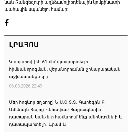
նաև Զանգեզուրի պղնձամոլիբդենային կոմբինատի
պահակին սպանելու համար։
ԼՐԱՀՈՍ
Կապահովվեն 61 մանկապարտեզի
հիմնանորոգման, վերանորոգման շինարարական
աշխատանքները
06.08.2026 22:49
Մեր հոգևոր եղբորը՝ Ն.Ս.Օ.Տ.Տ. Գարեգին Բ
Ամենայն Հայոց Վեհափառ Հայրապետին
դատարան կանչելը համարում ենք անընդունելի և
դատապարտելի. Արամ Ա