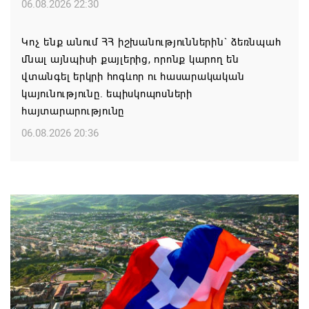
06.08.2026 22:30
Կոչ ենք անում ՀՀ իշխանություններին` ձեռնպահ
մնալ այնպիսի քայլերից, որոնք կարող են
վտանգել երկրի հոգևոր ու հասարակական
կայունությունը. եպիսկոպոսների
հայտարարությունը
06.08.2026 20:36
Մոսկվան կարող է ռուսաստանցի
զբոսաշրջիկներին հետ պահել Հայաստան
այցելելուց․ Մատվիենկո
06.08.2026 20:30
ՌԴ–ն ՀՀ–ից երկաթուղու կոնցեսիոն
կառավարման մասին պաշտոնական դիմում չի
ստացել. Օվերչուկ