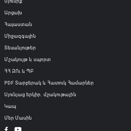
Սյունիք
ազատվել է պաշտոնից
Արցախ
06.08.2026 14:16
Հայաստան
Կառավարությունը փոխում է երեք
Միջազգային
նախարարությունների անվանումները
06.08.2026 12:45
Տեսանյութեր
Մշակույթ և սպորտ
ՀՀ ԶՈւ և ՊԲ
PDF Տարբերակ և Հատուկ Համարներ
Սյունյաց երկիր. մշակութային
Կապ
Մեր Մասին