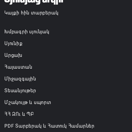
Կայքի հին տարբերակ
Թուրքիան, Սաուդյան Արաբիան և Պակիստանը
ռազմական դաշինք ստեղծելու մասին
համաձայնագիր են ստորագրել
Խմբագրի սյունյակ
07.08.2026 16:43
Սյունիք
Արցախ
Հայաստան
Միջազգային
Տեսանյութեր
Մշակույթ և սպորտ
ՀՀ ԶՈւ և ՊԲ
PDF Տարբերակ և Հատուկ Համարներ