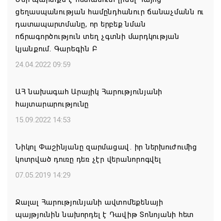
ցեղասպանության համընդհանուր ճանաչմանն ու
Միասնական աղոթք և Ամենայն Հայոց
դատապարտմանը, որ երբեք նման
Կաթողիկոսի հայրապետական պատգամը
ոճրագործություն տեղ չգտնի մարդկության
Միածնաէջ Մայր Տաճարում
կյանքում. Գարեգին Բ
07.08.2026 19:50
24.04.2022 09:59
Ժամանակակից Բելառուսին պակասում է այն
ԱՀ նախագահ Արայիկ Հարությունյանի
կառավարման համակարգը, որը կար խորհրդային
հայտարարությունը
ժամանակներում, հայտարարել է Ալեքսանդր
Լուկաշենկոն
15.09.2022 14:53
07.08.2026 17:16
Նիկոլ Փաշինյանը զարմացավ. իր ներխուժումից
կոտրված դուռը դեռ չէր վերանորոգվել
ՀՀ ԱԱԾ սահմանապահ զորքերի
պատվիրակությունն այցելել է Լիտվայի
07.05.2019 14:29
Հանրապետություն
Ջալալ Հարությունյանի ավտոմեքենայի
07.08.2026 16:57
պայթյունին նախորդել է Դավիթ Տոնոյանի հետ