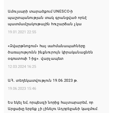
07.08.2026 16:39
Ամուլսարի տարածքում UNESCO-ի
պաշտպանության տակ գրանցված որևէ
Կաթողիկոսի և 6 եպիսկոպոսի գործով դատական
պատմամշակութային հուշարձան չկա
նիստը կանցկացվի դռնփակ
19.01.2021 22:55
07.08.2026 16:34
«Զվարթնոցում» հայ սահմանապահները
ՀՐԱՎԻՐՈՒՄ ԵՆՔ ՄԻԱՍԻՆ ՆՇԵԼՈՒ ՏԱՇՏՈՒՆ
ծառայությունն ինքնուրույն կիրականացնեն
ԲՆԱԿԱՎԱՅՐԻ ՕՐԸ
օգոստոսի 1-ից». վարչապետ
07.08.2026 16:21
12.03.2024 16:25
Կապան համայնքի ղեկավար Գևորգ Փարսյանի
ԱՀ․ տեղեկատվություն 19.06.2023 թ.
նախաձեռնությամբ ճանապարհաշինական
մեծածավալ աշխատանքներ՝ գյուղական
19.06.2023 15:46
բնակավայրերում
Ես եկել եմ, որպեսզի նորից հայտարարեմ, որ
07.08.2026 16:09
Արցախը երբեք չի լինելու Ադրբեջանի կազմում.