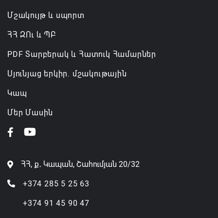
Մշակույթ և սպորտ
ՀՀ ԶՈւ և ՊԲ
PDF Տարբերակ և Հատուկ Համարներ
Սյունյաց երկիր. մշակութային
Կապ
Մեր Մասին
ՀՀ, ք․ Կապան, Շահումյան 20/32
+374 285 5 25 63
+374 91 45 90 47