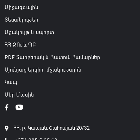
Միջազգային
Տեսանյութեր
Մշակույթ և սպորտ
ՀՀ ԶՈւ և ՊԲ
PDF Տարբերակ և Հատուկ Համարներ
Սյունյաց երկիր. մշակութային
Կապ
Մեր Մասին
ՀՀ, ք․ Կապան, Շահումյան 20/32