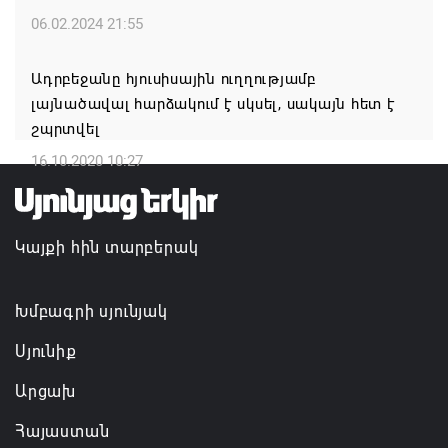
ՀԱՄԱԿԱՐԳՎԱԾ ՋՐԱՄԱՏԱԿԱՐԱՐՈՒՄ ԿՈՒՆԵՆԱՆ
06.02.2024 21:55
05.08.2026 11:26
Ադրբեջանը հյուսիսային ուղղությամբ
Հայկ Դեմոյանը հանցագործության մասին
լայնածավալ հարձակում է սկսել, սակայն հետ է
հաղորդում է ներկայացրել
շպրտվել
05.08.2026 11:06
16.10.2020 10:27
Կայքի հին տարբերակ
Խմբագրի սյունյակ
Սյունիք
Արցախ
Հայաստան