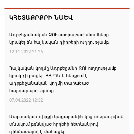
Ամփոփվել են 2026թ. բուհական ընդունելության
արդյունքները. ՀՀ բուհերում այս տարի կսովորի
ԿՀԵՏԱՔՐՔՐԻ ՆԱԵՎ
10958 առաջին կուրսեցի
05.08.2026 12:01
Ադրբեջանական ԶՈՒ ստորաբաժանումները
կրակել են հայկական դիրքերի ուղղությամբ
ԱՄՆ-ն կրկնապատկել է TRIPP նախագծի
12.11.2022 21:26
ֆոնդային միջոցները՝ հասցնելով դրանք 402 մլն
դոլարի
Հայկական կողմը Ադրբեջանի ԶՈՒ ուղղությամբ
05.08.2026 11:57
կրակ չի բացել. ՀՀ ՊՆ-ն հերքում է
ադրբեջանական կողմի տարածած
Զգուշացում․ սոցիալական ցանցերում
հայտարարությունը
բնակարանների վարձակալության անվան տակ
07.04.2022 12:32
խարդախություններ
05.08.2026 11:52
Մարտական դիրքի կացարանին կից տեղադրված
տնակում բռնկված հրդեհի հետևանքով
ՍԶՆԱԿ ԵՎ ԴԻՑՄԱՅՐԻ ԳՅՈՒՂԵՐԸ ԱՅՍՈՒՀԵՏԵՎ
զինծառայող է մահացել