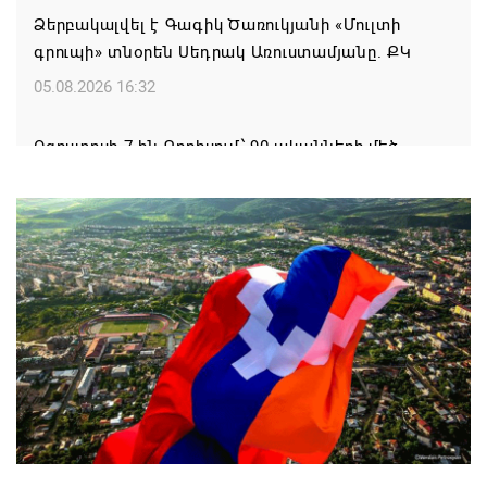
Ձերբակալվել է Գագիկ Ծառուկյանի «Մուլտի
գրուպի» տնօրեն Սեդրակ Առուստամյանը. ՔԿ
05.08.2026 16:32
Օգոստոսի 7-ին Գորիսում՝ 90-ականների մեծ
DISCO PARTY
05.08.2026 15:44
Սպառված իշխանության ախտանիշը
05.08.2026 14:27
Եթե մարզային այցի ժամանակ հայտնվում ենք
այլ երկրի տարածքում, մեղավորը դուք եք․
պատգամավորը՝ ՔՊ-ականին
05.08.2026 12:08