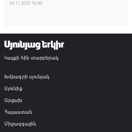
24.11.2025 10:40
Մաքսիմ Հակոբյանն այսօր կդառնար 77
տարեկան
08.08.2026 09:40
Եկեղեցիների համաշխարհային խորհուրդը
մտահոգություն է հայտնել Եկեղեցու շուրջ
Կայքի հին տարբերակ
ստեղծված իրավիճակի հետ կապված
08.08.2026 00:22
Խմբագրի սյունյակ
Սյունիք
Արցախ
Հայաստան
Միջազգային