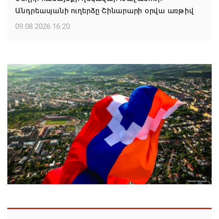
Անդրեասյանի ուղերձը Շինարարի օրվա առթիվ
09.08.2026 16:20
Քաջարան համայնքի ղեկավար Մանվել
Փարամազյանի ուղերձը` Շինարարի
մասնագիտական օրվա կապակցությամբ
09.08.2026 16:12
Երևանի ո՞ր վարչական շրջաններում և ՀՀ ո՞ր
մարզերում են բնակարաններն ամենաշատը
թանկացել
08.08.2026 21:31
ԱՄՆ-ն շարունակում է լիովին հանձնառու լինել
ՀՀ-ի և Ադրբեջանի հետ համագործակցությանը.
Ռուբիո