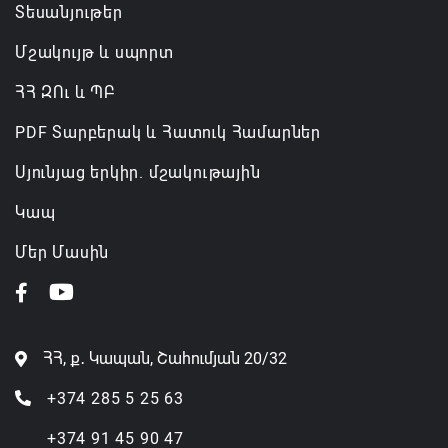
Տեսանյութեր
Մշակույթ և սպորտ
ՀՀ ԶՈւ և ՊԲ
PDF Տարբերակ և Հատուկ Համարներ
Սյունյաց երկիր. մշակութային
Կապ
Մեր Մասին
ՀՀ, ք․ Կապան, Շահումյան 20/32
+374 285 5 25 63
+374 91 45 90 47