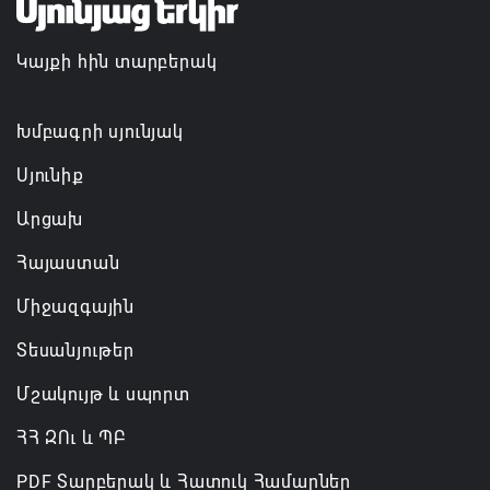
պահպանման, թե՛ արտաքին ճակատում հայ
ժողովրդի շահերի պաշտպանության գործը
Կայքի հին տարբերակ
06.08.2026 14:18
Անդրանիկ Սիմոնյանը վերանշանակվել է ԱԱԾ
Խմբագրի սյունյակ
տնօրեն, իսկ նրա տեղակալ Արամ Հակոբյանն
Սյունիք
ազատվել է պաշտոնից
Արցախ
06.08.2026 14:16
Հայաստան
Կառավարությունը փոխում է երեք
Միջազգային
նախարարությունների անվանումները
06.08.2026 12:45
Տեսանյութեր
Մշակույթ և սպորտ
ՀՀ ԶՈւ և ՊԲ
PDF Տարբերակ և Հատուկ Համարներ