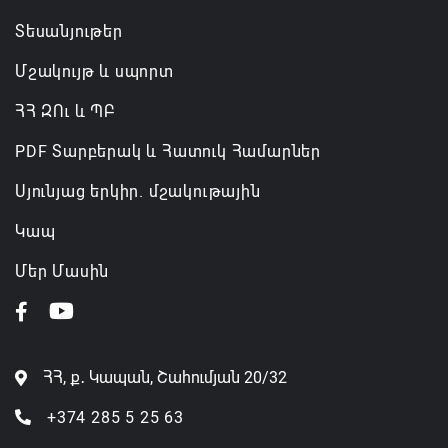
Տեսանյութեր
Մշակույթ և սպորտ
ՀՀ ԶՈւ և ՊԲ
PDF Տարբերակ և Հատուկ Համարներ
Սյունյաց երկիր. մշակութային
Կապ
Մեր Մասին
ՀՀ, ք․ Կապան, Շահումյան 20/32
+374 285 5 25 63