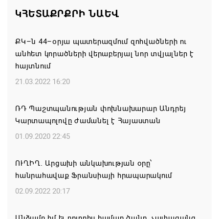
նիստը կանցկացվի դռնփակ
ԿՀԵՏԱՔՐՔՐԻ ՆԱԵՎ
07.08.2026 16:34
ՔԿ–ն 44–օրյա պատերազմում զոհվածների ու
ՀՐԱՎԻՐՈՒՄ ԵՆՔ ՄԻԱՍԻՆ ՆՇԵԼՈՒ ՏԱՇՏՈՒՆ
անհետ կորածների վերաբերյալ նոր տվյալներ է
ԲՆԱԿԱՎԱՅՐԻ ՕՐԸ
հայտնում
07.08.2026 16:21
21.03.2022 16:20
Կապան համայնքի ղեկավար Գևորգ Փարսյանի
ՌԴ Պաշտպանության փոխնախարար Անդրեյ
նախաձեռնությամբ ճանապարհաշինական
Կարտապոլովը ժամանել է Հայաստան
մեծածավալ աշխատանքներ՝ գյուղական
բնակավայրերում
01.09.2020 22:45
07.08.2026 16:09
ՈՒՂԻՂ. Արցախի անկախության օրը՝
հանրահավաք Ֆրանսիայի հրապարակում
Ռուսաստանի բանակը «Իսկանդերով» հարվածել է
ուկրաինական գնացքին
02.09.2022 20:17
07.08.2026 14:32
Անձամբ իմ եւ բոլորիս համար ծանր, չափազանց