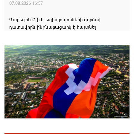
07.08.2026 16:57
Գարեգին Բ-ի և եպիսկոպոսների գործով
դատավորն ինքնաբացարկ է հայտնել
07.08.2026 16:55
Թուրքիան, Սաուդյան Արաբիան և Պակիստանը
ռազմական դաշինք ստեղծելու մասին
համաձայնագիր են ստորագրել
07.08.2026 16:43
Հայ ժողովուրդն է ընտրում Հայոց Հայրապետին և
հեռացնելու ընթացակարգ չկա
07.08.2026 16:39
Կաթողիկոսի և 6 եպիսկոպոսի գործով դատական