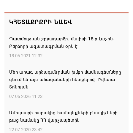
Կաթողիկոսի և 6 եպիսկոպոսի գործով դատական
նիստը կանցկացվի դռնփակ
ԿՀԵՏԱՔՐՔՐԻ ՆԱԵՎ
07.08.2026 16:34
Պատմության շրջադարձը. մայիսի 18-ը Լաչին-
ՀՐԱՎԻՐՈՒՄ ԵՆՔ ՄԻԱՍԻՆ ՆՇԵԼՈՒ ՏԱՇՏՈՒՆ
Բերձորի ազատագրման օրն է
ԲՆԱԿԱՎԱՅՐԻ ՕՐԸ
18.05.2021 12:32
07.08.2026 16:21
Մեր արագ արձագանքման խմբի մասնագետները
Կապան համայնքի ղեկավար Գևորգ Փարսյանի
գնում են այս ահազանգերի հետքերով. Իվետա
նախաձեռնությամբ ճանապարհաշինական
Տոնոյան
մեծածավալ աշխատանքներ՝ գյուղական
բնակավայրերում
07.06.2026 11:23
07.08.2026 16:09
Ամուլսարի հարակից համայնքների բնակիչների
բաց նամակը ՀՀ վարչապետին
Ռուսաստանի բանակը «Իսկանդերով» հարվածել է
ուկրաինական գնացքին
22.07.2020 23:42