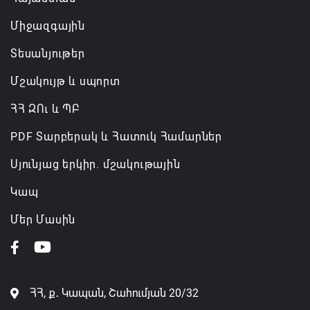
Միջազգային
Տեսանյութեր
Մշակույթ և սպորտ
ՀՀ ԶՈւ և ՊԲ
PDF Տարբերակ և Հատուկ Համարներ
Սյունյաց երկիր. մշակութային
Կապ
Մեր Մասին
ՀՀ, ք․ Կապան, Շահումյան 20/32