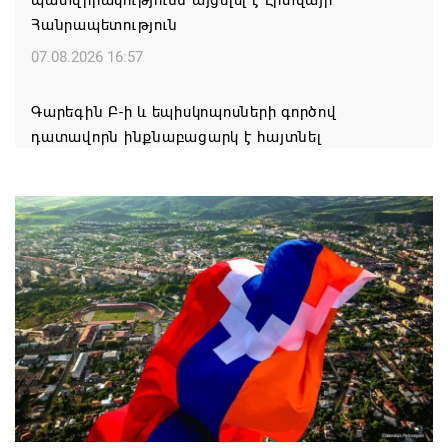
պատվիրակությունն այցելել է Լիտվայի
Հանրապետություն
07.08.2026 16:57
Գարեգին Բ-ի և եպիսկոպոսների գործով
դատավորն ինքնաբացարկ է հայտնել
07.08.2026 16:55
Թուրքիան, Սաուդյան Արաբիան և Պակիստանը
ռազմական դաշինք ստեղծելու մասին
համաձայնագիր են ստորագրել
07.08.2026 16:43
Հայ ժողովուրդն է ընտրում Հայոց Հայրապետին և
հեռացնելու ընթացակարգ չկա
07.08.2026 16:39