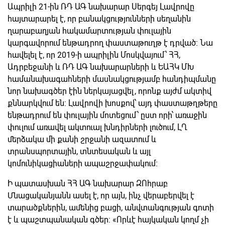
Ապրիլի 21-ին ՌԴ ԱԳ նախարար Սերգեյ Լավրովը
հայտարարել է, որ բանակցությունների սեղանին
ղարաբաղյան հակամարտության փուլային
կարգավորում ենթադրող փաստաթուղթ է դրված։ Նա
հավելել է, որ 2019-ի ապրիլին Մոսկվայում՝ ՀՀ,
Ադրբեջանի և ՌԴ ԱԳ նախարարների և ԵԱՀԿ ՄԽ
համանախագահների մասնակցությամբ հանդիպմանը
նոր նախագծեր էին ներկայացվել, որոնք այժմ ակտիվ
քննարկվում են։ Լավրովի խոսքով՝ այդ փաստաթղթերը
ենթադրում են փուլային մոտեցում՝ ըստ որի՝ առաջին
փուլում առավել ակտուալ խնդիրների լուծում, ԼՂ
մերձակա մի քանի շրջանի ազատում և
տրանսպորտային, տնտեսական և այլ
կոմունիկացիաների ապաշրջափակում։
Ի պատասխան ՀՀ ԱԳ նախարար ԶՈհրաբ
Մնացականյանն ասել է, որ այն, ինչ վերաբերվել է
տարածքներին, ամենից բացի, անվտանգության գոտի
է և պաշտպանական գծեր: «Որևէ հայկական կողմ չի