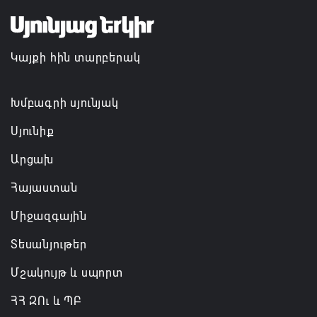
Ռուսաստանի բանակը «Իսկանդերով» հարվածել է
ուկրաինական գնացքին
Կայքի հին տարբերակ
07.08.2026 14:32
Խմբագրի սյունյակ
Սյունիք
Արցախ
Հայաստան
Միջազգային
Տեսանյութեր
Մշակույթ և սպորտ
ՀՀ ԶՈւ և ՊԲ