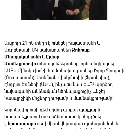
Ապրիլի 21-ին տեղի է ունեցել Հայաստանի և
Ադրբեջանի ԱԳ նախարարներ
Զոհրաբ
Մնացականյանի
և
Էլմար
Մամեդյարովի
տեսակոնֆերանսը, որն անցկացվել է
ԵԱՀԿ Մինսկի խմբի համանախագահներ Իգոր Պոպովի
(Ռուսաստան), Ստեֆան Վիսկոնտիի (Ֆրանսիա),
Էնդրյու Շոֆերի (ԱՄՆ), ինչպես նաև ԵԱՀԿ գործող
նախագահի անձնական ներկայացուցիչ Անջեյ
Կասպրշիկի միջնորդությամբ և մասնակցությամբ։
Կորոնավիրուսի դեմ մղվող գլոբալ պայքարի
համատեքստում առանձնահատուկ ընդգծվել
է
հրադադարի
ռեժիմի անվերապահ պահպանման և