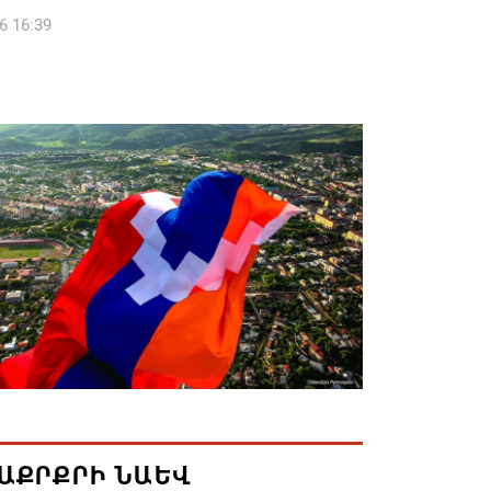
6 16:39
կոսի և 6 եպիսկոպոսի գործով դատական
կանցկացվի դռնփակ
6 16:34
ՈՒՄ ԵՆՔ ՄԻԱՍԻՆ ՆՇԵԼՈՒ ՏԱՇՏՈՒՆ
ԱՅՐԻ ՕՐԸ
6 16:21
համայնքի ղեկավար Գևորգ Փարսյանի
ռնությամբ ճանապարհաշինական
վալ աշխատանքներ՝ գյուղական
այրերում
6 16:09
ԱՔՐՔՐԻ ՆԱԵՎ