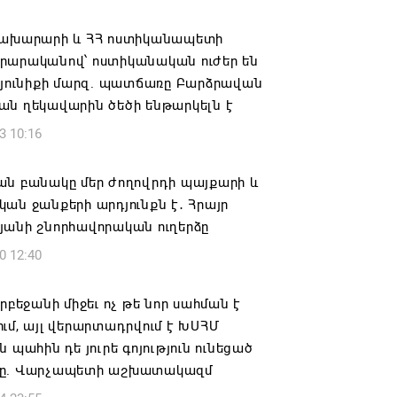
տանի բանակը «Իսկանդերով» հարվածել
աինական գնացքին
նախարարի և ՀՀ ոստիկանապետի
րարականով՝ ոստիկանական ուժեր են
6 14:32
Սյունիքի մարզ. պատճառը Բարձրավան
ան ղեկավարին ծեծի ենթարկելն է
ագրով 120 մլն եվրո ներդրում՝
3 10:16
անի մի շարք զբոսաշրջային
րների զարգացման համար
ան բանակը մեր ժողովրդի պայքարի և
6 13:49
ան ջանքերի արդյունքն է․ Հրայր
յանի շնորհավորական ուղերձը
ը պատմության մեջ կարձանագրվի որպես
0 12:40
ւ դավաճանության օր․ ՌԴ և Նոր
անի հայոց թեմ
դրբեջանի միջեւ ոչ թե նոր սահման է
6 12:50
ւմ, այլ վերարտադրվում է ԽՍՀՄ
ն պահին դե յուրե գոյություն ունեցած
նապատը երկրորդ կյանք է ստանում
ը. Վարչապետի աշխատակազմ
6 12:38