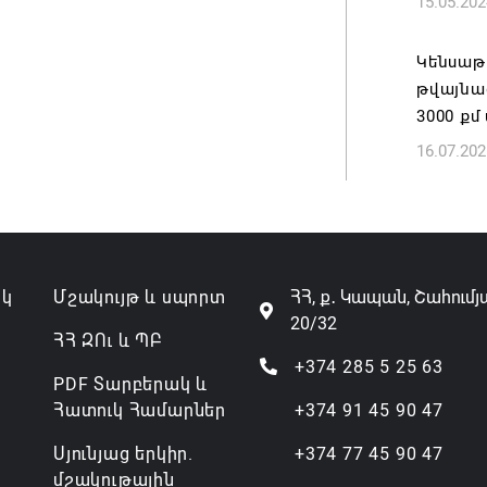
15.05.202
Կենսաթ
թվայնա
3000 ք
16.07.202
ակ
Մշակույթ և սպորտ
ՀՀ, ք․ Կապան, Շահումյ
20/32
ՀՀ ԶՈւ և ՊԲ
+374 285 5 25 63
PDF Տարբերակ և
Հատուկ Համարներ
+374 91 45 90 47
Սյունյաց երկիր.
+374 77 45 90 47
մշակութային