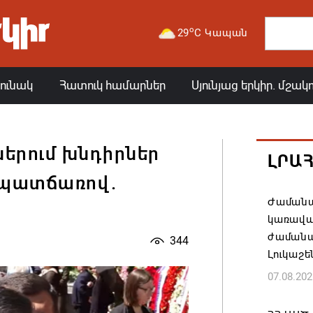
o
29
C Կապան
յունակ
Հատուկ համարներ
Սյունյաց երկիր. մշակ
ներում խնդիրներ
ԼՐԱ
 պատճառով.
Ժամանա
կառավա
ժամանակ
344
Լուկաշե
07.08.202