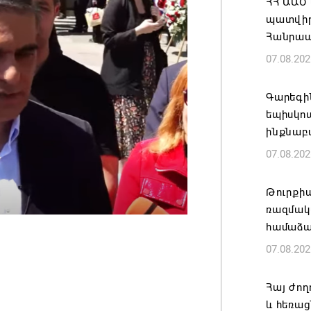
ՀՀ ԱԱԾ
պատվիրա
Հանրապ
07.08.202
Գարեգին
եպիսկո
ինքնաբ
07.08.202
Թուրքի
ռազմակ
համաձա
07.08.202
Հայ ժող
և հեռաց