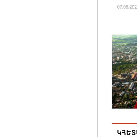
07.08.202
Կաթողի
նիստը 
07.08.202
ՀՐԱՎԻՐ
ԲՆԱԿԱՎ
07.08.202
Կապան 
նախաձե
մեծածա
բնակավ
07.08.202
ԿՀԵՏ