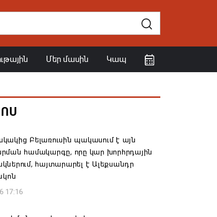
ութային
Մեր մասին
Կապ
ՀՈՍ
կակից Բելառուսին պակասում է այն
րման համակարգը, որը կար խորհրդային
ներում, հայտարարել է Ալեքսանդր
նկոն
6 17:16