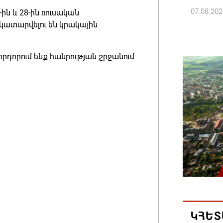
07.08.202
-ին և 28-ին ռուսական
ատարվելու են կրակային
Թուրքի
ռազմակ
հորդորում ենք հանրության շրջանում
համաձա
07.08.202
Հայ ժող
և հեռաց
07.08.202
Կաթողի
նիստը 
07.08.202
ԿՀԵՏ
ՀՐԱՎԻՐ