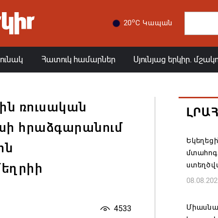
o
20
C Կապան
յունակ
Հատուկ համարներ
Սյունյաց երկիր. մշակ
-ին ռուսական
ԼՐԱ
ի հրաձգարանում
Եկեղեց
ին
մտահոգո
ստեղծվ
Մեղրիի
08.08.202
Միասնա
4533