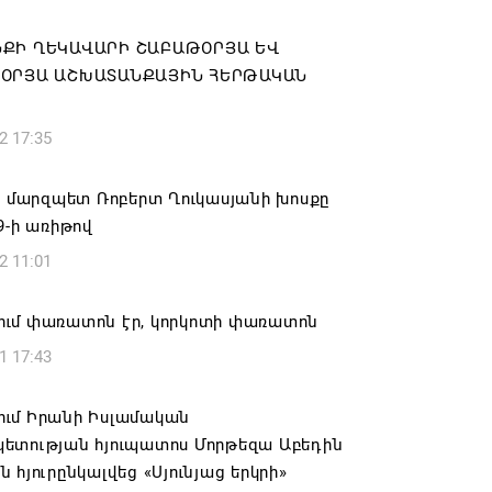
ԱՅՐԻ ՕՐԸ
ՔԻ ՂԵԿԱՎԱՐԻ ՇԱԲԱԹՕՐՅԱ ԵՎ
6 16:21
ՕՐՅԱ ԱՇԽԱՏԱՆՔԱՅԻՆ ՀԵՐԹԱԿԱՆ
Ը
համայնքի ղեկավար Գևորգ Փարսյանի
2 17:35
ռնությամբ ճանապարհաշինական
վալ աշխատանքներ՝ գյուղական
այրերում
ի մարզպետ Ռոբերտ Ղուկասյանի խոսքը
9-ի առիթով
6 16:09
2 11:01
տանի բանակը «Իսկանդերով» հարվածել
աինական գնացքին
ւմ փառատոն էր, կորկոտի փառատոն
6 14:32
1 17:43
ագրով 120 մլն եվրո ներդրում՝
ւմ Իրանի Իսլամական
անի մի շարք զբոսաշրջային
ետության հյուպատոս Մորթեզա Աբեդին
րների զարգացման համար
 հյուրընկալվեց «Սյունյաց երկրի»