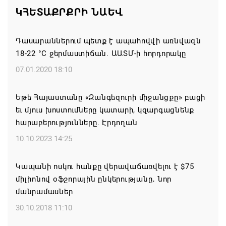
ԿՀԵՏԱՔՐՔՐԻ ՆԱԵՎ
07.08.2026 16:21
Դասարաններում պետք է ապահովվի առնվազն
Կապան համայնքի ղեկավար Գևորգ Փարսյանի
18-22 °C ջերմաստիճան. ԱԱՏՄ-ի հորդորակը
նախաձեռնությամբ ճանապարհաշինական
մեծածավալ աշխատանքներ՝ գյուղական
07.01.2020 18:10
բնակավայրերում
Եթե Հայաստանը «Զանգեզուրի միջանցքը» բացի
07.08.2026 16:09
եւ մյուս խոստումները կատարի, կզարգացնենք
հարաբերությունները. Էրդողան
Ռուսաստանի բանակը «Իսկանդերով» հարվածել է
ուկրաինական գնացքին
10.10.2023 14:25
07.08.2026 14:32
Կապանի ոսկու հանքը վերավաճառվելու է $75
միլիոնով օֆշորային ընկերությանը․ նոր
TRIP ծրագրով 120 մլն եվրո ներդրում՝
մանրամասներ
Հայաստանի մի շարք զբոսաշրջային
կլաստերների զարգացման համար
30.10.2018 11:10
07.08.2026 13:49