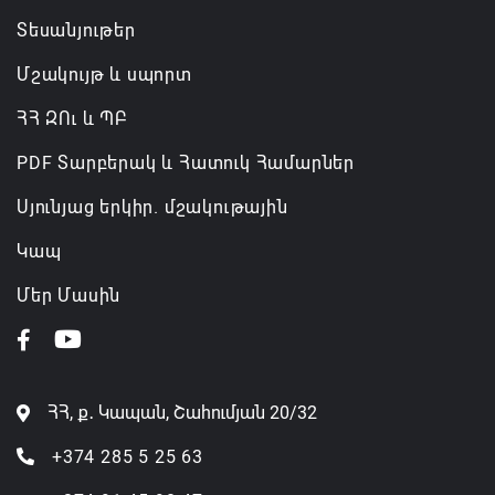
Տեսանյութեր
Մշակույթ և սպորտ
ՀՀ ԶՈւ և ՊԲ
PDF Տարբերակ և Հատուկ Համարներ
Սյունյաց երկիր. մշակութային
Կապ
Մեր Մասին
ՀՀ, ք․ Կապան, Շահումյան 20/32
+374 285 5 25 63