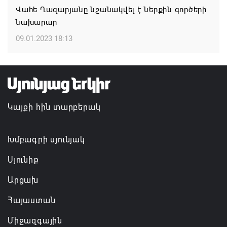
Վահե Ղազարյանը նշանակվել է ներքին գործերի
նախարար
Այս օրը պատմության մեջ կարձանագրվի որպես
ամոթի ու դավաճանության օր․ ՌԴ և Նոր
09.01.2023 18:13
Նախիջևանի հայոց թեմ
07.08.2026 12:50
Բեխի անապատը երկրորդ կյանք է ստանում
Կայքի հին տարբերակ
07.08.2026 12:38
Խմբագրի սյունյակ
Սյունիք
Արցախ
Հայաստան
Միջազգային