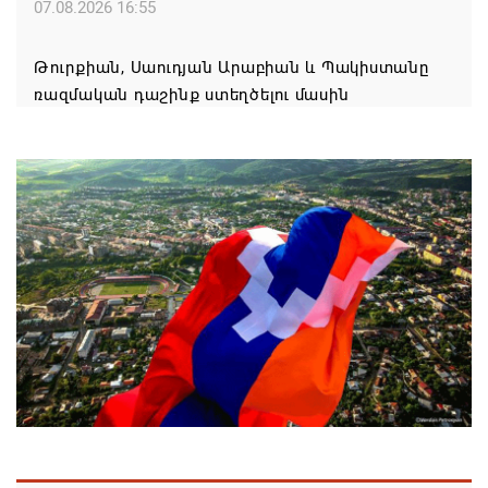
07.08.2026 16:55
Թուրքիան, Սաուդյան Արաբիան և Պակիստանը
ռազմական դաշինք ստեղծելու մասին
համաձայնագիր են ստորագրել
07.08.2026 16:43
Հայ ժողովուրդն է ընտրում Հայոց Հայրապետին և
հեռացնելու ընթացակարգ չկա
07.08.2026 16:39
Կաթողիկոսի և 6 եպիսկոպոսի գործով դատական
նիստը կանցկացվի դռնփակ
07.08.2026 16:34
ՀՐԱՎԻՐՈՒՄ ԵՆՔ ՄԻԱՍԻՆ ՆՇԵԼՈՒ ՏԱՇՏՈՒՆ
ԲՆԱԿԱՎԱՅՐԻ ՕՐԸ