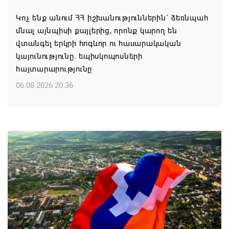
Կոչ ենք անում ՀՀ իշխանություններին` ձեռնպահ
մնալ այնպիսի քայլերից, որոնք կարող են
վտանգել երկրի հոգևոր ու հասարակական
կայունությունը. եպիսկոպոսների
հայտարարությունը
06.08.2026 20:36
Մոսկվան կարող է ռուսաստանցի
զբոսաշրջիկներին հետ պահել Հայաստան
այցելելուց․ Մատվիենկո
06.08.2026 20:30
ՌԴ–ն ՀՀ–ից երկաթուղու կոնցեսիոն
կառավարման մասին պաշտոնական դիմում չի
ստացել. Օվերչուկ
06.08.2026 19:03