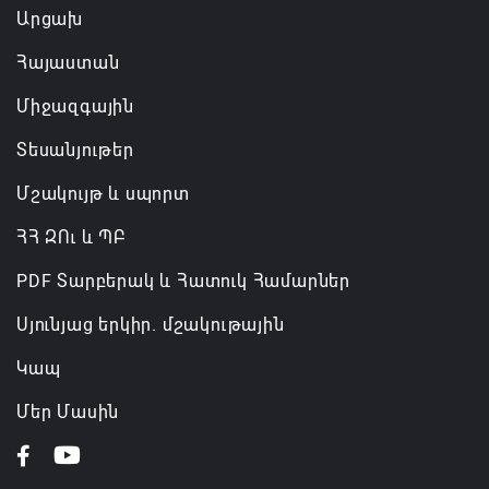
Արցախ
06.08.2026 14:16
Հայաստան
Կառավարությունը փոխում է երեք
Միջազգային
նախարարությունների անվանումները
06.08.2026 12:45
Տեսանյութեր
Մշակույթ և սպորտ
ՀՀ ԶՈւ և ՊԲ
PDF Տարբերակ և Հատուկ Համարներ
Սյունյաց երկիր. մշակութային
Կապ
Մեր Մասին